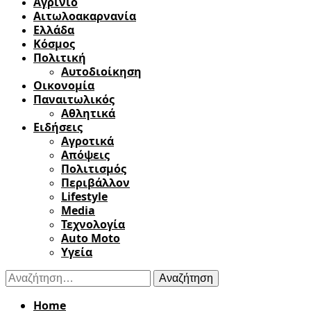
Αγρίνιο
Αιτωλοακαρνανία
Ελλάδα
Κόσμος
Πολιτική
Αυτοδιοίκηση
Οικονομία
Παναιτωλικός
Αθλητικά
Ειδήσεις
Αγροτικά
Απόψεις
Πολιτισμός
Περιβάλλον
Lifestyle
Media
Τεχνολογία
Auto Moto
Υγεία
Αναζήτηση
για:
Home