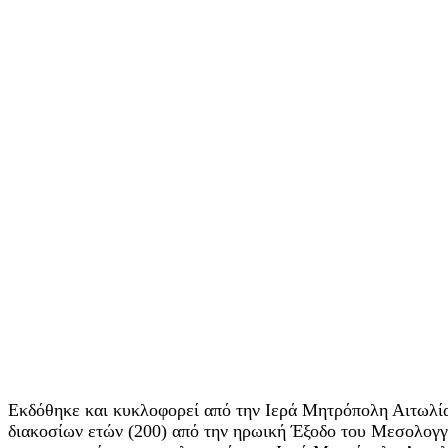
Εκδόθηκε και κυκλοφορεί από την Ιερά Μητρόπολη Αιτωλίας
διακοσίων ετών (200) από την ηρωική Έξοδο του Μεσολογγί