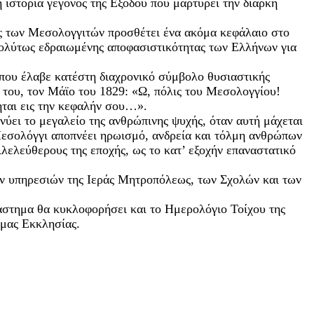
 ιστορία γεγονός της Εξόδου που μαρτυρεί την διαρκή
ς των Μεσολογγιτών προσθέτει ένα ακόμα κεφάλαιο στο
απολύτως εδραιωμένης αποφασιστικότητας των Ελλήνων για
 που έλαβε κατέστη διαχρονικό σύμβολο θυσιαστικής
του, τον Μάϊο του 1829: «Ω, πόλις του Μεσολογγίου!
ται εις την κεφαλήν σου…».
ύει το μεγαλείο της ανθρώπινης ψυχής, όταν αυτή μάχεται
ο Μεσολόγγι αποπνέει ηρωισμό, ανδρεία και τόλμη ανθρώπων
λελεύθερους της εποχής, ως το κατ’ εξοχήν επαναστατικό
κών υπηρεσιών της Ιεράς Μητροπόλεως, των Σχολών και των
άστημα θα κυκλοφορήσει και το Ημερολόγιο Τοίχου της
 μας Εκκλησίας.