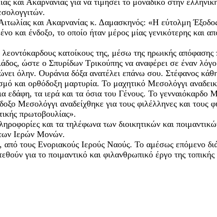
ς και Ακαρνανίας για να τιμήσει το μοναδικό στην ελληνική
εσολογγιτών.
Αιτωλίας και Ακαρνανίας κ. Δαμασκηνός: «Η εύτολμη Έξοδο
ένο και ένδοξο, το οποίο ήταν μέρος μίας γενικότερης και 
ά λεοντόκαρδους κατοίκους της, μέσω της ηρωικής απόφασης
δος, ώστε ο Σπυρίδων Τρικούπης να αναφέρει σε έναν λόγο 
ει όλην. Ουράνια δόξα ανατέλει επάνω σου. Στέφανος κάθη
μό και ορθόδοξη μαρτυρία. Το μαχητικό Μεσολόγγι αναδεικν
τρια εδάφη, τα ιερά και τα όσια του Γένους. Το γενναιόκαρδ
ξο Μεσολόγγι αναδείχθηκε για τους φιλέλληνες και τους φι
τικής πρωτοβουλίας».
 πληροφορίες και τα τηλέφωνα των διοικητικών και ποιμαντι
 των Ιερών Μονών.
 από τους Ενοριακούς Ιερούς Ναούς. Το αμέσως επόμενο δι
εθούν για το ποιμαντικό και φιλανθρωπικό έργο της τοπικής