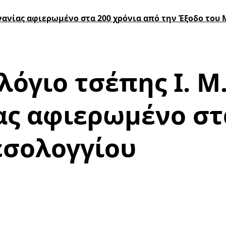
νανίας αφιερωμένο στα 200 χρόνια από την Έξοδο του
όγιο τσέπης Ι. Μ
ς αφιερωμένο στα
εσολογγίου