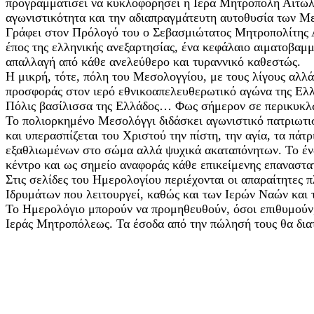
προγραμματίσει να κυκλοφορήσει η Ιερά Μητρόπολη Αιτωλία
αγωνιστικότητα και την αδιαπραγμάτευτη αυτοθυσία των Μ
Γράφει στον Πρόλογό του ο Σεβασμιώτατος Μητροπολίτης 
έπος της ελληνικής ανεξαρτησίας, ένα κεφάλαιο αιματοβαμμ
απαλλαγή από κάθε ανελεύθερο και τυραννικό καθεστώς.
Η μικρή, τότε, πόλη του Μεσολογγίου, με τους λίγους αλλ
προσφοράς στον ιερό εθνικοαπελευθερωτικό αγώνα της Ελλά
Πόλις βασίλισσα της Ελλάδος… Φως σήμερον σε περικυκλών
Το πολιορκημένο Μεσολόγγι διδάσκει αγωνιστικό πατριωτισ
και υπερασπίζεται του Χριστού την πίστη, την αγία, τα πά
εξαθλιωμένων στο σώμα αλλά ψυχικά ακαταπόνητων. Το ένδο
κέντρο και ως σημείο αναφοράς κάθε επικείμενης επαναστα
Στις σελίδες του Ημερολογίου περιέχονται οι απαραίτητες
Ιδρυμάτων που λειτουργεί, καθώς και των Ιερών Ναών και
Το Ημερολόγιο μπορούν να προμηθευθούν, όσοι επιθυμούν,
Ιεράς Μητροπόλεως. Τα έσοδα από την πώλησή τους θα διατ