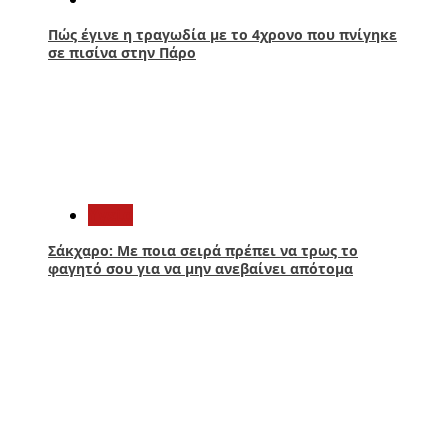
Πώς έγινε η τραγωδία με το 4χρονο που πνίγηκε
σε πισίνα στην Πάρο
2
Υγεία
Σάκχαρο: Με ποια σειρά πρέπει να τρως το
φαγητό σου για να μην ανεβαίνει απότομα
3