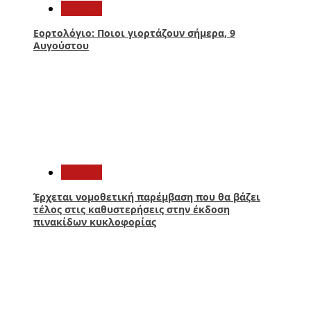
Ελλάδα
Εορτολόγιο: Ποιοι γιορτάζουν σήμερα, 9
Αυγούστου
4
Ελλάδα
Έρχεται νομοθετική παρέμβαση που θα βάζει
τέλος στις καθυστερήσεις στην έκδοση
πινακίδων κυκλοφορίας