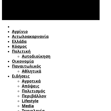
Αγρίνιο
Αιτωλοακαρνανία
Ελλάδα
Κόσμος
Πολιτική
Αυτοδιοίκηση
Οικονομία
Παναιτωλικός
Αθλητικά
Ειδήσεις
Αγροτικά
Απόψεις
Πολιτισμός
Περιβάλλον
Lifestyle
Media
Τεχνολογία