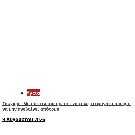
Υγεία
Σάκχαρο: Με ποια σειρά πρέπει να τρως το φαγητό σου για
να μην ανεβαίνει απότομα
9 Αυγούστου 2026