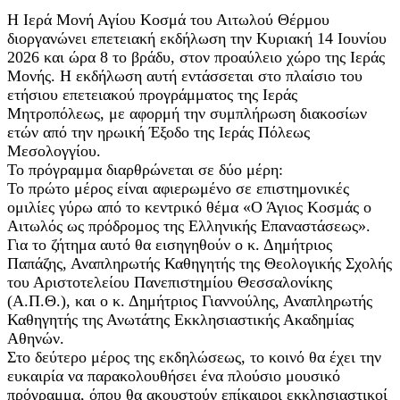
Η Ιερά Μονή Αγίου Κοσμά του Αιτωλού Θέρμου
διοργανώνει επετειακή εκδήλωση την Κυριακή 14 Ιουνίου
2026 και ώρα 8 το βράδυ, στον προαύλειο χώρο της Ιεράς
Μονής. Η εκδήλωση αυτή εντάσσεται στο πλαίσιο του
ετήσιου επετειακού προγράμματος της Ιεράς
Μητροπόλεως, με αφορμή την συμπλήρωση διακοσίων
ετών από την ηρωική Έξοδο της Ιεράς Πόλεως
Μεσολογγίου.
Το πρόγραμμα διαρθρώνεται σε δύο μέρη:
Το πρώτο μέρος είναι αφιερωμένο σε επιστημονικές
ομιλίες γύρω από το κεντρικό θέμα «Ο Άγιος Κοσμάς ο
Αιτωλός ως πρόδρομος της Ελληνικής Επαναστάσεως».
Για το ζήτημα αυτό θα εισηγηθούν ο κ. Δημήτριος
Παπάζης, Αναπληρωτής Καθηγητής της Θεολογικής Σχολής
του Αριστοτελείου Πανεπιστημίου Θεσσαλονίκης
(Α.Π.Θ.), και ο κ. Δημήτριος Γιαννούλης, Αναπληρωτής
Καθηγητής της Ανωτάτης Εκκλησιαστικής Ακαδημίας
Αθηνών.
Στο δεύτερο μέρος της εκδηλώσεως, το κοινό θα έχει την
ευκαιρία να παρακολουθήσει ένα πλούσιο μουσικό
πρόγραμμα, όπου θα ακουστούν επίκαιροι εκκλησιαστικοί