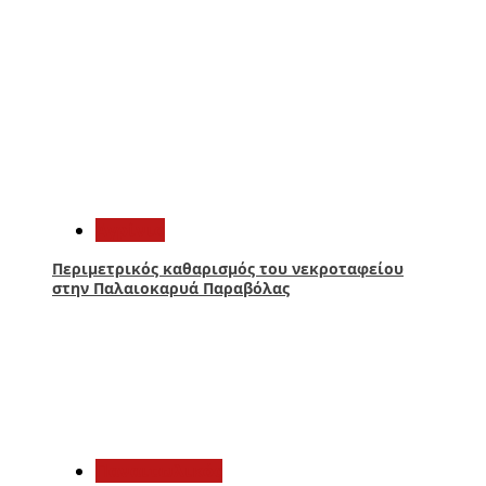
4
Aγρίνιο
Περιμετρικός καθαρισμός του νεκροταφείου
στην Παλαιοκαρυά Παραβόλας
5
Παναιτωλικός