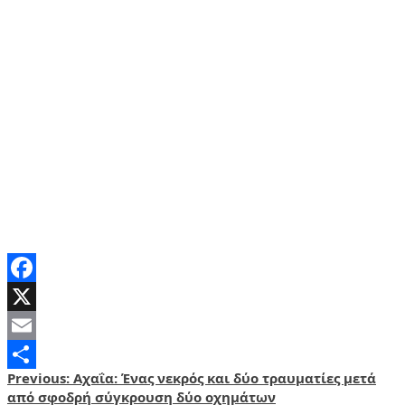
Facebook
X
Email
Post
Previous:
Αχαΐα: Ένας νεκρός και δύο τραυματίες μετά
Share
από σφοδρή σύγκρουση δύο οχημάτων