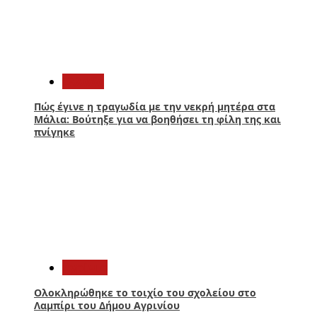
2
Ελλάδα
Πώς έγινε η τραγωδία με την νεκρή μητέρα στα
Μάλια: Βούτηξε για να βοηθήσει τη φίλη της και
πνίγηκε
3
Aγρίνιο
Ολοκληρώθηκε το τοιχίο του σχολείου στο
Λαμπίρι του Δήμου Αγρινίου