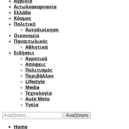
Αγρίνιο
Αιτωλοακαρνανία
Ελλάδα
Κόσμος
Πολιτική
Αυτοδιοίκηση
Οικονομία
Παναιτωλικός
Αθλητικά
Ειδήσεις
Αγροτικά
Απόψεις
Πολιτισμός
Περιβάλλον
Lifestyle
Media
Τεχνολογία
Auto Moto
Υγεία
Αναζήτηση
για:
Home