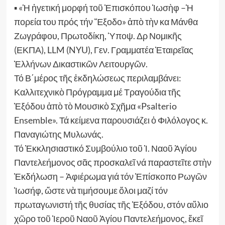
▪ «Ἡ ἡγετική μορφή τοῦ Ἐπισκόπου Ἰωσὴφ –Ἡ
πορεία του πρός τήν Ἔξοδο» ἀπὸ τὴν κα Μάνθα
Ζωγράφου, Πρωτοδίκη, Ὑποψ. Δρ Νομικῆς
(ΕΚΠΑ), LLM (NYU), Γεν. Γραμματέα Ἑταιρεῖας
Ἑλλήνων Δικαστικῶν Λειτουργῶν.
Τό Β΄μέρος τῆς ἐκδηλώσεως περιλαμβάνει:
Καλλιτεχνικὸ Πρόγραμμα μέ Τραγούδια τῆς
Ἐξόδου ἀπὸ τὸ Μουσικὸ Σχῆμα «Psalterio
Ensemble». Τά κείμενα παρουσιάζει ὁ Φιλόλογος κ.
Παναγιώτης Μυλωνάς.
Τό Ἐκκλησιαστικό Συμβούλιο τοῦ Ἱ. Ναοῦ Ἁγίου
Παντελεήμονος σᾶς προσκαλεῖ νά παραστεῖτε στὴν
Ἐκδήλωση – Ἀφιέρωμα γιά τόν Ἐπίσκοπο Ρωγῶν
Ἰωσήφ, ὥστε νὰ τιμήσουμε ὅλοι μαζί τόν
πρωταγωνιστή τῆς θυσίας τῆς Ἐξόδου, στόν αὔλιο
χῶρο τοῦ Ἱεροῦ Ναοῦ Ἁγίου Παντελεήμονος, ἔκεῖ