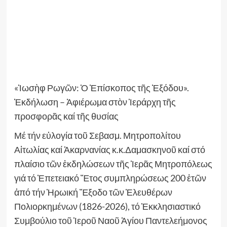
«Ἰωσὴφ Ρωγῶν: Ὁ Ἐπίσκοπος τῆς Ἐξόδου».
Ἐκδήλωση – Ἀφιέρωμα στὸν Ἱεράρχη τῆς
προσφορᾶς καί τῆς θυσίας
Μέ τήν εὐλογία τοῦ Σεβασμ. Μητροπολίτου
Αἰτωλίας καί Ἀκαρνανίας κ.κ.Δαμασκηνοῦ καί στό
πλαίσιο τῶν ἐκδηλώσεων τῆς Ἱερᾶς Μητροπόλεως
γιά τό Ἐπετειακό Ἔτος συμπληρώσεως 200 ἐτῶν
ἀπό τήν Ἠρωική Ἔξοδο τῶν Ἐλευθέρων
Πολιορκημένων (1826-2026), τό Ἐκκλησιαστικό
Συμβούλιο τοῦ Ἱεροῦ Ναοῦ Ἁγίου Παντελεήμονος