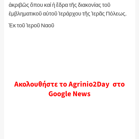
ἀκριβῶς ὅπου καί ἡ ἕδρα τῆς διακονίας τοῦ
ἐμβληματικοῦ αὐτοῦ Ἱεράρχου τῆς Ἱερᾶς Πόλεως.
Ἐκ τοῦ Ἱεροῦ Ναοῦ
Ακολουθήστε το Agrinio2Day στο
Google News