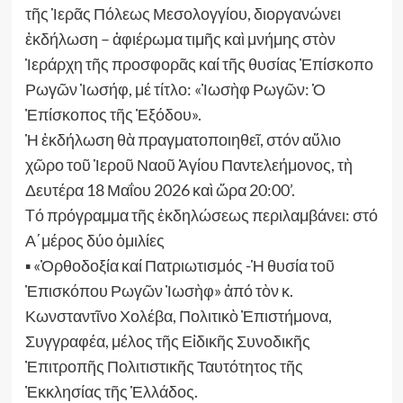
τῆς Ἱερᾶς Πόλεως Μεσολογγίου, διοργανώνει
ἐκδήλωση – ἀφιέρωμα τιμῆς καὶ μνήμης στὸν
Ἱεράρχη τῆς προσφορᾶς καί τῆς θυσίας Ἐπίσκοπο
Ρωγῶν Ἰωσήφ, μέ τίτλο: «Ἰωσὴφ Ρωγῶν: Ὁ
Ἐπίσκοπος τῆς Ἐξόδου».
Ἡ ἐκδήλωση θὰ πραγματοποιηθεῖ, στόν αὔλιο
χῶρο τοῦ Ἱεροῦ Ναοῦ Ἁγίου Παντελεήμονος, τὴ
Δευτέρα 18 Μαΐου 2026 καὶ ὥρα 20:00’.
Tό πρόγραμμα τῆς ἐκδηλώσεως περιλαμβάνει: στό
Α΄μέρος δύο ὁμιλίες
▪ «Ὀρθοδοξία καί Πατριωτισμός -Ἡ θυσία τοῦ
Ἐπισκόπου Ρωγῶν Ἰωσὴφ» ἀπό τὸν κ.
Κωνσταντῖνο Χολέβα, Πολιτικὸ Ἐπιστήμονα,
Συγγραφέα, μέλος τῆς Εἰδικῆς Συνοδικῆς
Ἐπιτροπῆς Πολιτιστικῆς Ταυτότητος τῆς
Ἐκκλησίας τῆς Ἑλλάδος.