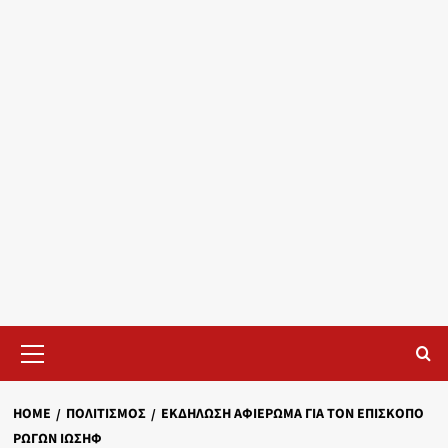
Primary
Menu
HOME
ΠΟΛΙΤΙΣΜΌΣ
ΕΚΔΉΛΩΣΗ ΑΦΙΈΡΩΜΑ ΓΙΑ ΤΟΝ ΕΠΊΣΚΟΠΟ
ΡΩΓΏΝ ΙΩΣΉΦ