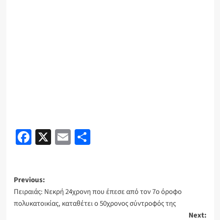
Facebook
X
Email
Share
Post
Previous:
Πειραιάς: Νεκρή 24χρονη που έπεσε από τον 7ο όροφο
navigation
πολυκατοικίας, καταθέτει ο 50χρονος σύντροφός της
Next: