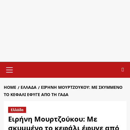
Primary
Menu
HOME
ΕΛΛΆΔΑ
ΕΙΡΉΝΗ ΜΟΥΡΤΖΟΎΚΟΥ: ΜΕ ΣΚΥΜΜΈΝΟ
ΤΟ ΚΕΦΆΛΙ ΈΦΥΓΕ ΑΠΌ ΤΗ ΓΑΔΑ
Ελλάδα
Ειρήνη Μουρτζούκου: Με
σκυμμένο το κεφάλι έφυγε από