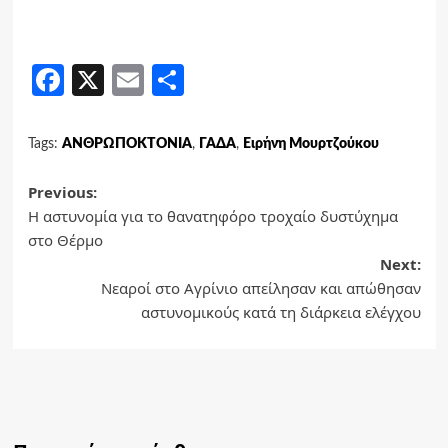
Facebook
X
Email
Share
Tags:
ΑΝΘΡΩΠΟΚΤΟΝΙΑ
,
ΓΑΔΑ
,
Ειρήνη Μουρτζούκου
Post
Previous:
Η αστυνομία για το θανατηφόρο τροχαίο δυστύχημα
navigation
στο Θέρμο
Next:
Νεαροί στο Αγρίνιο απείλησαν και απώθησαν
αστυνομικούς κατά τη διάρκεια ελέγχου