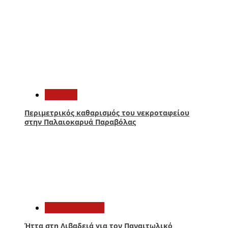
4
Aγρίνιο
Περιμετρικός καθαρισμός του νεκροταφείου
στην Παλαιοκαρυά Παραβόλας
5
Παναιτωλικός
Ήττα στη Λιβαδειά για τον Παναιτωλικό