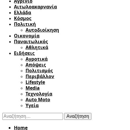
Αγρίνιο
Αιτωλοακαρνανία
Ελλάδα
Κόσμος
Πολιτική
Αυτοδιοίκηση
Οικονομία
Παναιτωλικός
Αθλητικά
Ειδήσεις
Αγροτικά
Απόψεις
Πολιτισμός
Περιβάλλον
Lifestyle
Media
Τεχνολογία
Auto Moto
Υγεία
Αναζήτηση
για:
Home