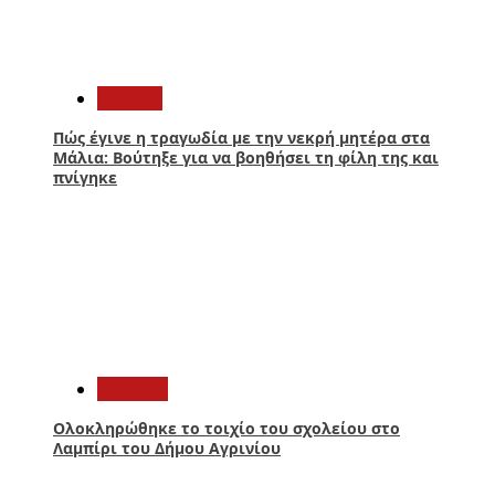
2
Ελλάδα
Πώς έγινε η τραγωδία με την νεκρή μητέρα στα
Μάλια: Βούτηξε για να βοηθήσει τη φίλη της και
πνίγηκε
3
Aγρίνιο
Ολοκληρώθηκε το τοιχίο του σχολείου στο
Λαμπίρι του Δήμου Αγρινίου