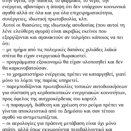
στην υγεία, την παιδεία, το φάρμακο, το νερό, την
ενέργεια, αβαντάρει η άποψη ότι δεν υπάρχουν κοινωνικά
αγαθά αλλά σε όλα και για όλα επιχειρηματικότητα,
συνέργειες, ιδιωτική πρωτοβουλία, κλπ.
Αυτοί οι θιασώτες της ιδιωτικής ασυδοσίας (που αυτοί τη
λένε ελεύθερη αγορά) είναι ακριβώς εκείνοι που
εξοργίζονται και αγανακτούν αν τολμήσει κάποιος να πει
ότι:
– με τμήμα από τις πολεμικές δαπάνες χιλιάδες λαϊκά
σπίτια θα είχαν ενεργειακά θωρακιστεί.
– προγράμματα εξοικονομώ θα είχαν υλοποιηθεί και δεν
θα καρκινοβατούσαν.
– το χρηματιστήριο ενέργειας πρέπει να καταργηθεί, γιατί
μόνο το λόμπι της παρέας υπηρετεί.
– παρεμποδίζονται πρωτοβουλίες τοπικών αυτοδιοικήσεων
για σύσταση μη κερδοσκοπικών ενεργειακών κοινοτήτων,
προς όφελος της αισχροκέρδειας του καρτέλ
– η παραγωγή, διάθεση και χρέωση στο ρεύμα πρέπει να
γίνεται αποκλειστικά από το Δημόσιο και σαν τέτοιο
αγαθό να αντιμετωπίζεται.
– οι αερολογίες για πράσινη μετάβαση είναι όχι μόνο
απάτη, αλλά όπως εκχωρούνται περιβαλλοντικό και