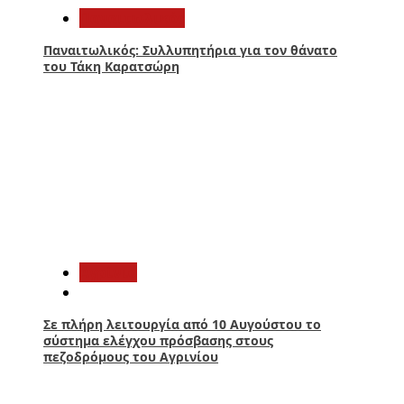
Παναιτωλικός
Παναιτωλικός: Συλλυπητήρια για τον θάνατο
του Τάκη Καρατσώρη
4
Aγρίνιο
Σε πλήρη λειτουργία από 10 Αυγούστου το
σύστημα ελέγχου πρόσβασης στους
πεζοδρόμους του Αγρινίου