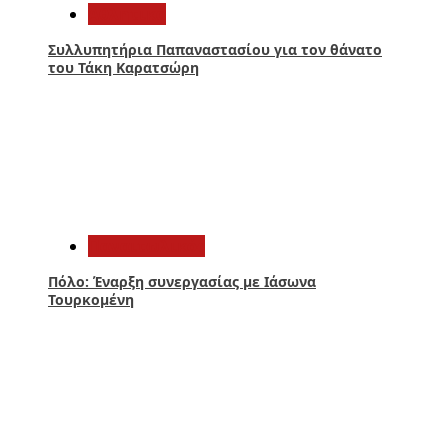
Αθλητικά
Συλλυπητήρια Παπαναστασίου για τον θάνατο
του Τάκη Καρατσώρη
2
Παναιτωλικός
Πόλο: Έναρξη συνεργασίας με Ιάσωνα
Τουρκομένη
3