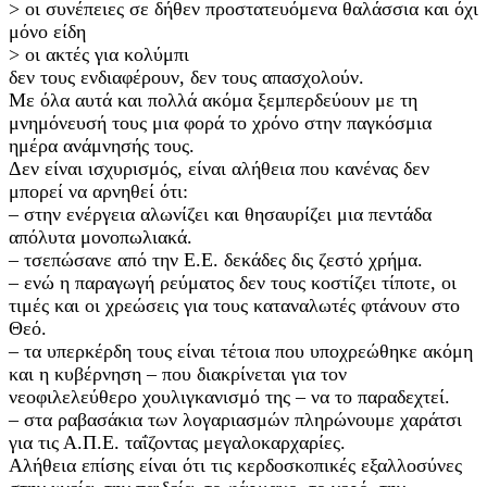
˃ οι συνέπειες σε δήθεν προστατευόμενα θαλάσσια και όχι
μόνο είδη
˃ οι ακτές για κολύμπι
δεν τους ενδιαφέρουν, δεν τους απασχολούν.
Με όλα αυτά και πολλά ακόμα ξεμπερδεύουν με τη
μνημόνευσή τους μια φορά το χρόνο στην παγκόσμια
ημέρα ανάμνησής τους.
Δεν είναι ισχυρισμός, είναι αλήθεια που κανένας δεν
μπορεί να αρνηθεί ότι:
– στην ενέργεια αλωνίζει και θησαυρίζει μια πεντάδα
απόλυτα μονοπωλιακά.
– τσεπώσανε από την Ε.Ε. δεκάδες δις ζεστό χρήμα.
– ενώ η παραγωγή ρεύματος δεν τους κοστίζει τίποτε, οι
τιμές και οι χρεώσεις για τους καταναλωτές φτάνουν στο
Θεό.
– τα υπερκέρδη τους είναι τέτοια που υποχρεώθηκε ακόμη
και η κυβέρνηση – που διακρίνεται για τον
νεοφιλελεύθερο χουλιγκανισμό της – να το παραδεχτεί.
– στα ραβασάκια των λογαριασμών πληρώνουμε χαράτσι
για τις Α.Π.Ε. ταΐζοντας μεγαλοκαρχαρίες.
Αλήθεια επίσης είναι ότι τις κερδοσκοπικές εξαλλοσύνες