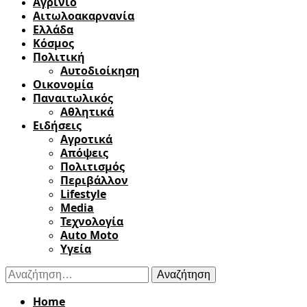
Αγρίνιο
Αιτωλοακαρνανία
Ελλάδα
Κόσμος
Πολιτική
Αυτοδιοίκηση
Οικονομία
Παναιτωλικός
Αθλητικά
Ειδήσεις
Αγροτικά
Απόψεις
Πολιτισμός
Περιβάλλον
Lifestyle
Media
Τεχνολογία
Auto Moto
Υγεία
Αναζήτηση
για:
Home