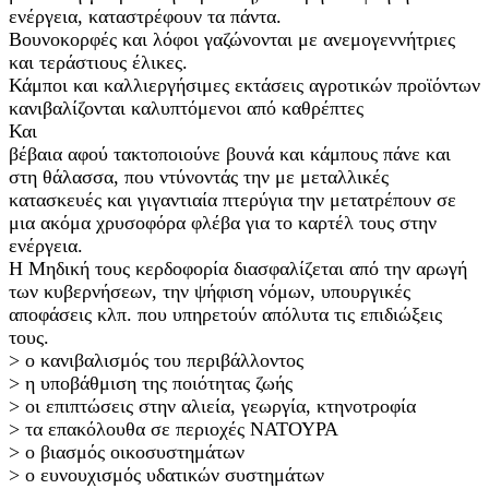
ενέργεια, καταστρέφουν τα πάντα.
Βουνοκορφές και λόφοι γαζώνονται με ανεμογεννήτριες
και τεράστιους έλικες.
Κάμποι και καλλιεργήσιμες εκτάσεις αγροτικών προϊόντων
κανιβαλίζονται καλυπτόμενοι από καθρέπτες
Και
βέβαια αφού τακτοποιούνε βουνά και κάμπους πάνε και
στη θάλασσα, που ντύνοντάς την με μεταλλικές
κατασκευές και γιγαντιαία πτερύγια την μετατρέπουν σε
μια ακόμα χρυσοφόρα φλέβα για το καρτέλ τους στην
ενέργεια.
Η Μηδική τους κερδοφορία διασφαλίζεται από την αρωγή
των κυβερνήσεων, την ψήφιση νόμων, υπουργικές
αποφάσεις κλπ. που υπηρετούν απόλυτα τις επιδιώξεις
τους.
˃ ο κανιβαλισμός του περιβάλλοντος
˃ η υποβάθμιση της ποιότητας ζωής
˃ οι επιπτώσεις στην αλιεία, γεωργία, κτηνοτροφία
˃ τα επακόλουθα σε περιοχές ΝΑΤΟΥΡΑ
˃ ο βιασμός οικοσυστημάτων
˃ ο ευνουχισμός υδατικών συστημάτων