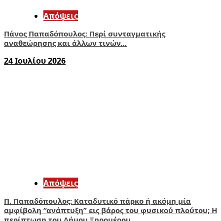
Απόψεις
Πάνος Παπαδόπουλος: Περί συνταγματικής
αναθεώρησης και άλλων τινών…
24 Ιουλίου 2026
Απόψεις
Π. Παπαδόπουλος: Καταδυτικό πάρκο ή ακόμη μία
αμφίβολη “ανάπτυξη” εις βάρος του φυσικού πλούτου; Η
περίπτωση του Δήμου Ξηρομέρου