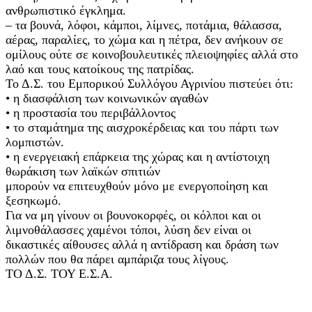
ανθρωπιστικό έγκλημα.
– τα βουνά, λόφοι, κάμποι, λίμνες, ποτάμια, θάλασσα,
αέρας, παραλίες, το χώμα και η πέτρα, δεν ανήκουν σε
ομίλους ούτε σε κοινοβουλευτικές πλειοψηφίες αλλά στο
λαό και τους κατοίκους της πατρίδας.
Το Δ.Σ. του Εμπορικού Συλλόγου Αγρινίου πιστεύει ότι:
• η διασφάλιση των κοινωνικών αγαθών
• η προστασία του περιβάλλοντος
• το σταμάτημα της αισχροκέρδειας και του πάρτι των
λομπιστών.
• η ενεργειακή επάρκεια της χώρας και η αντίστοιχη
θωράκιση των λαϊκών σπιτιών
μπορούν να επιτευχθούν μόνο με ενεργοποίηση και
ξεσηκωμό.
Για να μη γίνουν οι βουνοκορφές, οι κόλποι και οι
λιμνοθάλασσες χαμένοι τόποι, λύση δεν είναι οι
δικαστικές αίθουσες αλλά η αντίδραση και δράση των
πολλών που θα πάρει αμπάριζα τους λίγους.
ΤΟ Δ.Σ. ΤΟΥ Ε.Σ.Α.