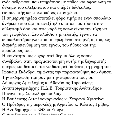
ενός ανθρώπου που υπηρέτησε με πάθος και αφοσίωση το
άθλημα του αλεξιπτώτου και υπήρξε δάσκαλος,
εκπαιδευτής και πρωτοπόρος στον χώρο.
Η σημερινή ημέρα αποτελεί φόρο τιμής σε έναν σπουδαίο
άνθρωπο που άφησε ανεξίτηλο αποτύπωμα τόσο στον
αθλητισμό όσο και στις καρδιές όσων είχαν την τύχη να
τον γνωρίσουν. Στο πλαίσιο της τελετής, έγιναν τα
αποκαλυπτήρια γλυπτού αφιερωμένου στη μνήμη του, ως
διαρκής υπενθύμιση του έργου, του ήθους και της
προσφοράς του.
Η κοινότητά μας ευχαριστεί θερμά όλους όσους
συνέβαλαν στην πραγματοποίηση αυτής της ξεχωριστής
ημέρας και δεσμεύεται να διατηρεί άσβεστη τη μνήμη του
Ιωακείμ Σκόνδρα, τιμώντας την παρακαταθήκη που άφησε.
Την εκδήλωση τίμησαν με την παρουσία τους οι:
Δήμαρχος Αμφιλοχίας κ. Αθανάσιος Τορουνίδης
Αντιπεριφερειάρχης Π.Δ.Ε. Τουριστικής Ανάπτυξης κ.
Παναγιώτης Σακελλαρόπουλος.
Η Βουλευτής Αιτωλοακαρνανίας κ. Σταρακά Χριστίνα.
Ο Πρόεδρος της αερολέσχης Αγρινίου κ. Κώστας Γρίβας.
Η Αντιδήμαρχος κ. Φίλου Ειρήνη.
Ο Αντιδήμαρχος κ. Μπαγιάτης Θωμας.