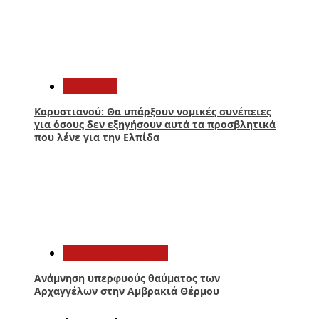
4
Πολιτική
Καρυστιανού: Θα υπάρξουν νομικές συνέπειες
για όσους δεν εξηγήσουν αυτά τα προσβλητικά
που λένε για την Ελπίδα
5
Αιτωλοακαρνανία
Ανάμνηση υπερφυούς θαύματος των
Αρχαγγέλων στην Αμβρακιά Θέρμου