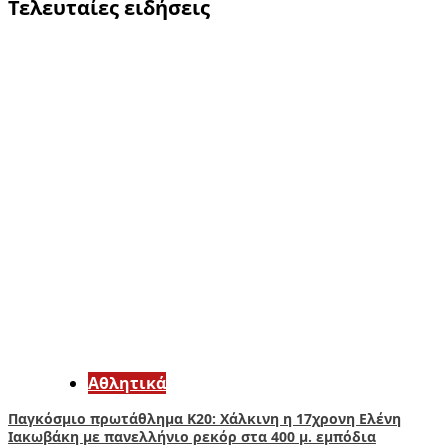
Τελευταίες ειδήσεις
Αθλητικά
Παγκόσμιο πρωτάθλημα Κ20: Χάλκινη η 17χρονη Ελένη
Ιακωβάκη με πανελλήνιο ρεκόρ στα 400 μ. εμπόδια