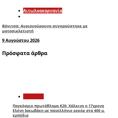
Αιτωλοακαρνανία
Βόνιτσα: Αγριογούρουνο συγκρούστηκε με
μοτοσικλετιστή
9 Αυγούστου 2026
Πρόσφατα άρθρα
1
Αθλητικά
Παγκόσμιο πρωτάθλημα Κ20: Χάλκινη η 17χρονη
Ελένη Ιακωβάκη με πανελλήνιο ρεκόρ στα 400 μ.
εμπόδια