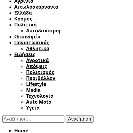
Αγρίνιο
Αιτωλοακαρνανία
Ελλάδα
Κόσμος
Πολιτική
Αυτοδιοίκηση
Οικονομία
Παναιτωλικός
Αθλητικά
Ειδήσεις
Αγροτικά
Απόψεις
Πολιτισμός
Περιβάλλον
Lifestyle
Media
Τεχνολογία
Auto Moto
Υγεία
Αναζήτηση
για:
Home