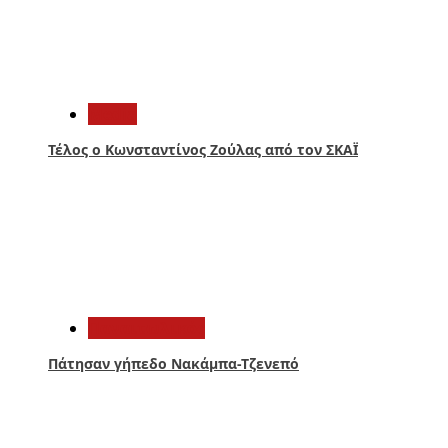
2
Media
Τέλος ο Κωνσταντίνος Ζούλας από τον ΣΚΑΪ
3
Παναιτωλικός
Πάτησαν γήπεδο Νακάμπα-Τζενεπό