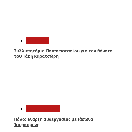
4
Αθλητικά
Συλλυπητήρια Παπαναστασίου για τον θάνατο
του Τάκη Καρατσώρη
5
Παναιτωλικός
Πόλο: Έναρξη συνεργασίας με Ιάσωνα
Τουρκομένη