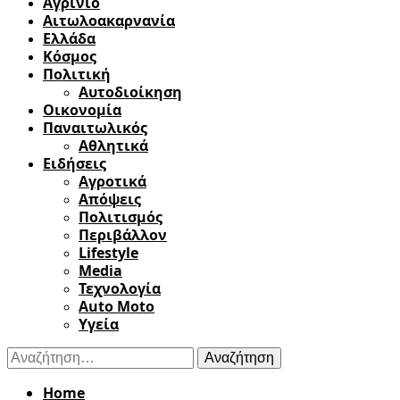
Αγρίνιο
Αιτωλοακαρνανία
Ελλάδα
Κόσμος
Πολιτική
Αυτοδιοίκηση
Οικονομία
Παναιτωλικός
Αθλητικά
Ειδήσεις
Αγροτικά
Απόψεις
Πολιτισμός
Περιβάλλον
Lifestyle
Media
Τεχνολογία
Auto Moto
Υγεία
Αναζήτηση
για:
Home