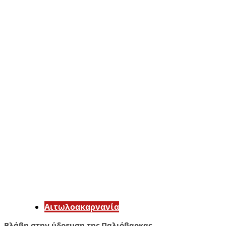
Αιτωλοακαρνανία
Βλάβη στην ύδρευση της Παλιόβαρκας