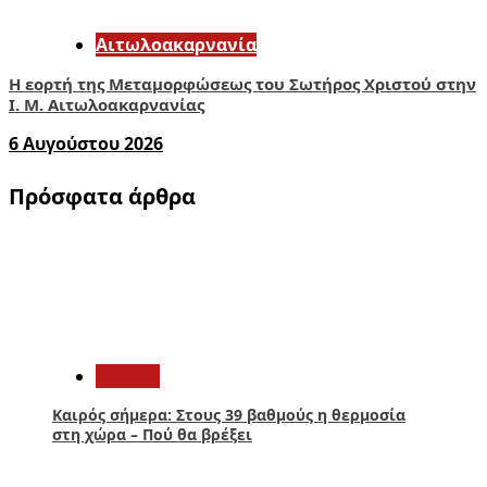
Αιτωλοακαρνανία
Η εορτή της Μεταμορφώσεως του Σωτήρος Χριστού στην
Ι. Μ. Αιτωλοακαρνανίας
6 Αυγούστου 2026
Πρόσφατα άρθρα
1
Ελλάδα
Καιρός σήμερα: Στους 39 βαθμούς η θερμοσία
στη χώρα – Πού θα βρέξει