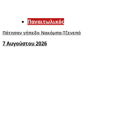
Παναιτωλικός
Πάτησαν γήπεδο Νακάμπα-Τζενεπό
7 Αυγούστου 2026