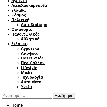
Αγρίνιο
Αιτωλοακαρνανία
Ελλάδα
Κόσμος
Πολιτική
Αυτοδιοίκηση
Οικονομία
Παναιτωλικός
Αθλητικά
Ειδήσεις
Αγροτικά
Απόψεις
Πολιτισμός
Περιβάλλον
Lifestyle
Media
Τεχνολογία
Auto Moto
Υγεία
Αναζήτηση
για:
Home