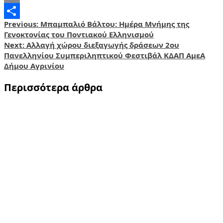
Email
Post
Previous:
Μπαμπαλιό Βάλτου: Ημέρα Μνήμης της
Share
Γενοκτονίας του Ποντιακού Ελληνισμού
navigation
Next:
Αλλαγή χώρου διεξαγωγής δράσεων 2ου
Πανελληνίου Συμπεριληπτικού Φεστιβάλ ΚΔΑΠ ΑμεΑ
Δήμου Αγρινίου
Περισσότερα άρθρα