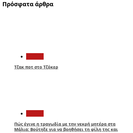
Πρόσφατα άρθρα
1
Ελλάδα
Τζακ ποτ στο Τζόκερ
2
Ελλάδα
Πώς έγινε η τραγωδία με την νεκρή μητέρα στα
Μάλια: Βούτηξε για να βοηθήσει τη φίλη της και