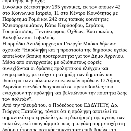
ευρύτερης περιοχής.
Συνολικά εξετάστηκαν 295 γυναίκες, εκ των οποίων 42
στο Κοινωνικό Ιατρείο, 11 στο Κέντρο Κοινότητας με
Παράρτημα Ρομά και 242 στις τοπικές κοινότητες
Κλεισορρευμάτων, Κάτω Κεράσοβου, Στράτου,
Γουριώτισσας, Πεντάκορφου, Οχθίων, Καστρακίου,
Καλυβίων και Γαβαλούς.
Η αρμόδια Αντιδήμαρχος κα Γεωργία Μπόκα δήλωσε
σχετικά: “Hπρόληψη και η προστασία της δημόσιας υγείας
αποτελούν βασική προτεραιότητα για τον Δήμο Αγρινίου.
Mέσα από συνεργασίες με αξιόπιστους φορείς
συνεχίζονται οι δράσεις προληπτικού ελέγχου και
ενημέρωσης, με στόχο τη στήριξη των δημοτών και
ιδιαίτερα των ευάλωτων κοινωνικών ομάδων. O Δήμος
Αγρινίου επενδύει διαχρονικά σε πρωτοβουλίες που
ενισχύουν την πρόληψη και βελτιώνουν την ποιότητα ζωής
των πολιτών”.
Από την πλευρά του, ο Πρόεδρος του ΕΔΔΥΠΠΥ, Δρ.
Γιώργος Πατούλης, τόνισε ότι η πρόληψη αποτελεί το
σημαντικότερο εργαλείο για τη διατήρηση της υγείας των
πολιτών, ενώ υπογράμμισε πως η μεγάλη συμμετοχή στη
δράση μέτρησης οστικής πυκνότητας επιβεβαιώνει τη