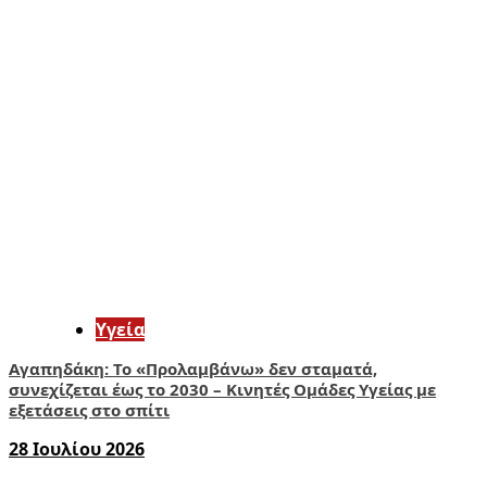
Υγεία
Αγαπηδάκη: Το «Προλαμβάνω» δεν σταματά,
συνεχίζεται έως το 2030 – Κινητές Ομάδες Υγείας με
εξετάσεις στο σπίτι
28 Ιουλίου 2026