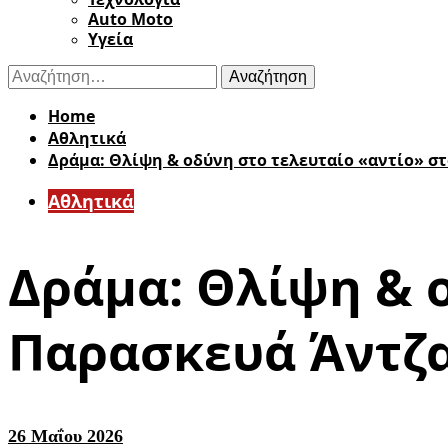
Auto Moto
Υγεία
Αναζήτηση
για:
Home
Αθλητικά
Δράμα: Θλίψη & οδύνη στο τελευταίο «αντίο» σ
Αθλητικά
Δράμα: Θλίψη & 
Παρασκευά Άντζ
26 Μαΐου 2026