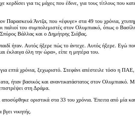
χε κερδίσει για τις μάχες που έδινε, για τους τίτλους που κ
τον Παρασκευά Άντζα, που «έφυγε» στα 49 του χρόνια, χτυπη
 οι παλιοί του συμπολεμιστές στον Ολυμπιακό, όπως ο Βασίλ
 Σπύρος Βάλλας και ο Δημήτρης Σιόβας.
ιδί ήταν. Αυτός ήξερε πώς το άντεχε. Αυτός ήξερε. Εγώ πού
αι έκλαιγα όλη την ώρα», είπε η μητέρα του.
για επτά χρόνια, ξεχωριστό. Στεφάνι απέστειλε τόσο η ΠΑΕ
ατα, ήταν βασικός και αναντικατάστατος στον Ολυμπιακό. Μ
επιστρέψει στη Δράμα.
αποσύρθηκε οριστικά στα 33 του χρόνια. Έπειτα από μία και
 βγει νικητής.