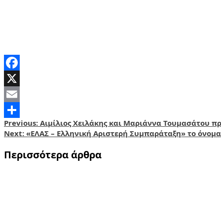
Facebook
X
Email
Post
Previous:
Αιμίλιος Χειλάκης και Μαριάννα Τουμασάτου πρ
Share
Next:
«ΕΛΑΣ – Ελληνική Αριστερή Συμπαράταξη» το όνομα
navigation
Περισσότερα άρθρα