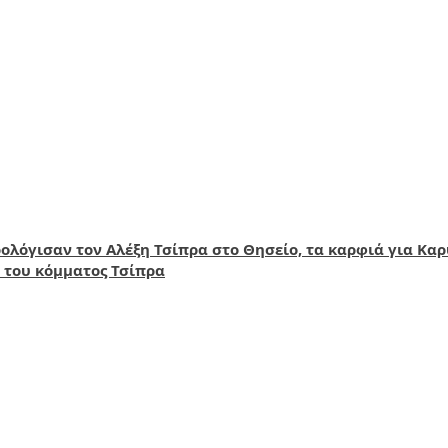
ολόγισαν τον Αλέξη Τσίπρα στο Θησείο, τα καρφιά για Κα
 του κόμματος Τσίπρα