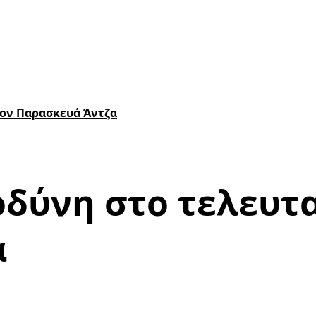
τον Παρασκευά Άντζα
οδύνη στο τελευτα
α