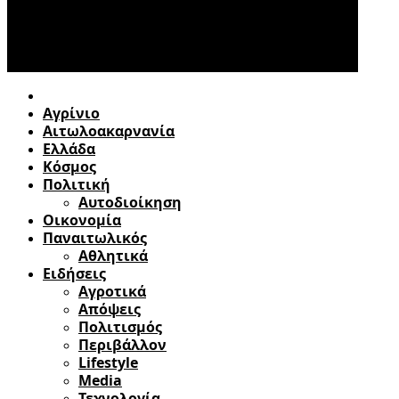
Αγρίνιο
Αιτωλοακαρνανία
Ελλάδα
Κόσμος
Πολιτική
Αυτοδιοίκηση
Οικονομία
Παναιτωλικός
Αθλητικά
Ειδήσεις
Αγροτικά
Απόψεις
Πολιτισμός
Περιβάλλον
Lifestyle
Media
Τεχνολογία