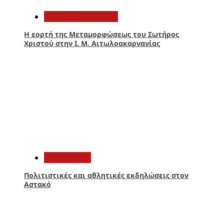
Αιτωλοακαρνανία
Η εορτή της Μεταμορφώσεως του Σωτήρος
Χριστού στην Ι. Μ. Αιτωλοακαρνανίας
2
Πολιτισμός
Πολιτιστικές και αθλητικές εκδηλώσεις στον
Αστακό