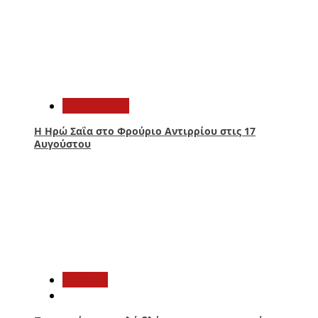
3
Πολιτισμός
Η Ηρώ Σαΐα στο Φρούριο Αντιρρίου στις 17
Αυγούστου
4
Aγρίνιο