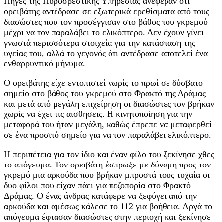
Πηγές της Πυροσβεστικής Υπηρεσίας ανέφεραν ότι
ορειβάτης αντέδρασε σε εξωτερικά ερεθίσματα από τους
διασώστες που τον προσέγγισαν στο βάθος του γκρεμού
μέχρι να τον παραλάβει το ελικόπτερο. Δεν έχουν γίνει
γνωστά περισσότερα στοιχεία για την κατάσταση της
υγείας του, αλλά το γεγονός ότι αντέδρασε αποτελεί ένα
ενθαρρυντικό μήνυμα.
Ο ορειβάτης είχε εντοπιστεί νωρίς το πρωί σε δύσβατο
σημείο στο βάθος του γκρεμού στο Φρακτό της Δράμας
και μετά από μεγάλη επιχείρηση οι διασώστες τον βρήκαν
χωρίς να έχει τις αισθήσεις. Η κινητοποίηση για την
μεταφορά του ήταν μεγάλη, καθώς έπρεπε να μεταφερθεί
σε ένα προσιτό σημείο για να τον παραλάβει ελικόπτερο.
Η περιπέτεια για τον ίδιο και έναν φίλο του ξεκίνησε χθες
το απόγευμα. Τον ορειβάτη έσπρωξε με δύναμη προς τον
γκρεμό μια αρκούδα που βρήκαν μπροστά τους τυχαία οι
δυο φίλοι που είχαν πάει για πεζοπορία στο Φρακτό
Δράμας. Ο ένας άνδρας κατάφερε να ξεφύγει από την
αρκούδα και αμέσως κάλεσε το 112 για βοήθεια. Αργά το
απόγευμα έφτασαν διασώστες στην περιοχή και ξεκίνησε