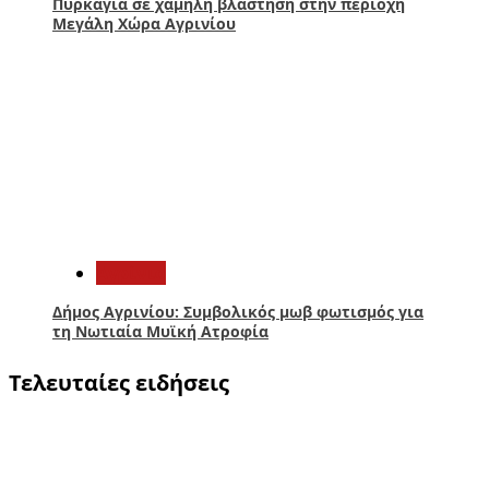
Πυρκαγιά σε χαμηλή βλάστηση στην περιοχή
Μεγάλη Χώρα Αγρινίου
5
Aγρίνιο
Δήμος Αγρινίου: Συμβολικός μωβ φωτισμός για
τη Νωτιαία Μυϊκή Ατροφία
Τελευταίες ειδήσεις