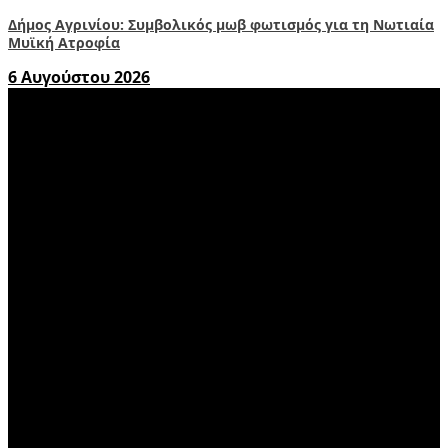
Δήμος Αγρινίου: Συμβολικός μωβ φωτισμός για τη Νωτιαία
Μυϊκή Ατροφία
6 Αυγούστου 2026