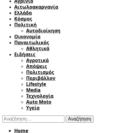
Αγρίνιο
Αιτωλοακαρνανία
Ελλάδα
Κόσμος
Πολιτική
Αυτοδιοίκηση
Οικονομία
Παναιτωλικός
Αθλητικά
Ειδήσεις
Αγροτικά
Απόψεις
Πολιτισμός
Περιβάλλον
Lifestyle
Media
Τεχνολογία
Auto Moto
Υγεία
Αναζήτηση
για:
Home