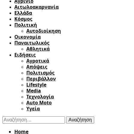
Αγρίνιο
Αιτωλοακαρνανία
Ελλάδα
Κόσμος
Πολιτική
Αυτοδιοίκηση
Οικονομία
Παναιτωλικός
Αθλητικά
Ειδήσεις
Αγροτικά
Απόψεις
Πολιτισμός
Περιβάλλον
Lifestyle
Media
Τεχνολογία
Auto Moto
Υγεία
Αναζήτηση
για:
Home