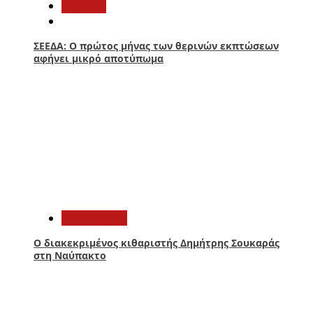
Aγρίνιο
ΣΕΕΔΑ: Ο πρώτος μήνας των θερινών εκπτώσεων
αφήνει μικρό αποτύπωμα
4
Πολιτισμός
Ο διακεκριμένος κιθαριστής Δημήτρης Σουκαράς
στη Ναύπακτο