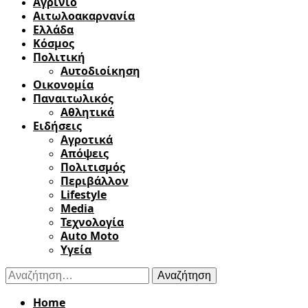
Αγρίνιο
Αιτωλοακαρνανία
Ελλάδα
Κόσμος
Πολιτική
Αυτοδιοίκηση
Οικονομία
Παναιτωλικός
Αθλητικά
Ειδήσεις
Αγροτικά
Απόψεις
Πολιτισμός
Περιβάλλον
Lifestyle
Media
Τεχνολογία
Auto Moto
Υγεία
Αναζήτηση
για:
Home