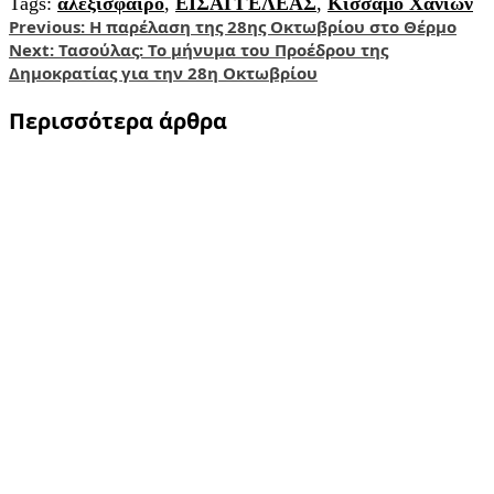
Tags:
αλεξίσφαιρο
,
ΕΙΣΑΓΓΕΛΕΑΣ
,
Κίσσαμο Χανίων
Share
Post
Previous:
Η παρέλαση της 28ης Οκτωβρίου στο Θέρμο
Next:
Τασούλας: Το μήνυμα του Προέδρου της
navigation
Δημοκρατίας για την 28η Οκτωβρίου
Περισσότερα άρθρα