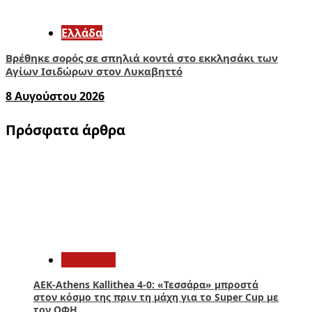
Ελλάδα
Βρέθηκε σορός σε σπηλιά κοντά στο εκκλησάκι των
Αγίων Ισιδώρων στον Λυκαβηττό
8 Αυγούστου 2026
Πρόσφατα άρθρα
1
Αθλητικά
ΑΕΚ-Athens Kallithea 4-0: «Τεσσάρα» μπροστά
στον κόσμο της πριν τη μάχη για το Super Cup με
τον ΟΦΗ