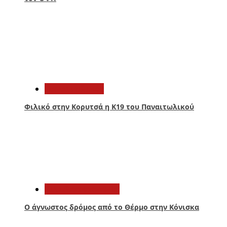
2
Παναιτωλικός
Φιλικό στην Κορυτσά η Κ19 του Παναιτωλικού
3
Αιτωλοακαρνανία
Ο άγνωστος δρόμος από το Θέρμο στην Κόνισκα