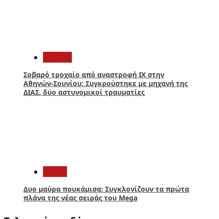
4
Ελλάδα
Σοβαρό τροχαίο από αναστροφή ΙΧ στην
Αθηνών-Σουνίου: Συγκρούστηκε με μηχανή της
ΔΙΑΣ, δύο αστυνομικοί τραυματίες
5
Media
Δυο μαύρα πουκάμισα: Συγκλονίζουν τα πρώτα
πλάνα της νέας σειράς του Mega