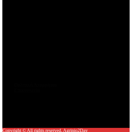
Πολιτική Απορρήτου
Επικοινωνία
Facebook
Twitter
Youtube
Instagram
Copyright © All rights reserved. Agrinio2Day