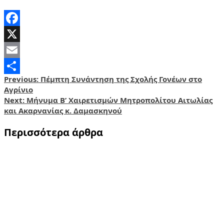
Facebook
X
Email
Post
Previous:
Πέμπτη Συνάντηση της Σχολής Γονέων στο
Share
Αγρίνιο
navigation
Next:
Μήνυμα Β’ Χαιρετισμών Μητροπολίτου Αιτωλίας
και Ακαρνανίας κ. Δαμασκηνού
Περισσότερα άρθρα