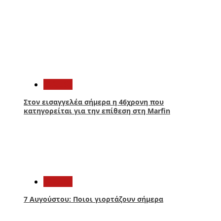
1
Ελλάδα
Στον εισαγγελέα σήμερα η 46χρονη που
κατηγορείται για την επίθεση στη Marfin
2
Ελλάδα
7 Αυγούστου: Ποιοι γιορτάζουν σήμερα