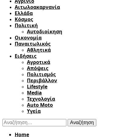
Αγρίνιο
Αιτωλοακαρνανία
Ελλάδα
Κόσμος
Πολιτική
Αυτοδιοίκηση
Οικονομία
Παναιτωλικός
Αθλητικά
Ειδήσεις
Αγροτικά
Απόψεις
Πολιτισμός
Περιβάλλον
Lifestyle
Media
Τεχνολογία
Auto Moto
Υγεία
Αναζήτηση
για:
Home