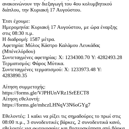
ανακοινώνουν την διεξαγωγή του 4ου κολυμβητικού
διάπλου, την Κυριακή 17 Αυγούστου.
Έτσι έχουμε:
Ημερομηνία: Κυριακή 17 Αυγούστου, με ώρα έναρξης
στις 08:30 π.μ.
Η διαδρομή: 1587 μέτρα.
Αφετηρία: Μύλος Κάστρο Καλάμου Λευκάδας
(Μπένελόρδου)
Συντεταγμένες αφετηρίας: X: 1234300.70 Υ: 4282493.28
Τερματισμός: Φάρος Μύτικα.
Συντεταγμένες τερματισμού: X: 1233973.48 Υ:
4283890.35
Αίτηση συμμετοχής:
https://forms.gle/VJPHUnVRz1SrEECT8
Αίτηση εθελοντή:
https://forms.gle/mhczLHNqV3N6oGYg7
Εθελοντές: 1 καϊκι να ρίξει τις σημαδούρες το πρωί στις
08:00 π.μ., 3 συνοδευτικές βάρκες, 2 συνοδευτικά κανό,
εθελοντές για φωτογραφίες και βιντεοσκόπηση από βάρκα