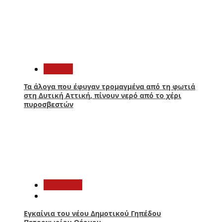
1
Ελλάδα
Τα άλογα που έφυγαν τρομαγμένα από τη φωτιά
στη Δυτική Αττική, πίνουν νερό από το χέρι
πυροσβεστών
2
Αθλητικά
Εγκαίνια του νέου Δημοτικού Γηπέδου