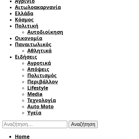
Αγρίνιο
Αιτωλοακαρνανία
Ελλάδα
Κόσμος
Πολιτική
Αυτοδιοίκηση
Οικονομία
Παναιτωλικός
Αθλητικά
Ειδήσεις
Αγροτικά
Απόψεις
Πολιτισμός
Περιβάλλον
Lifestyle
Media
Τεχνολογία
Auto Moto
Υγεία
Αναζήτηση
για:
Home