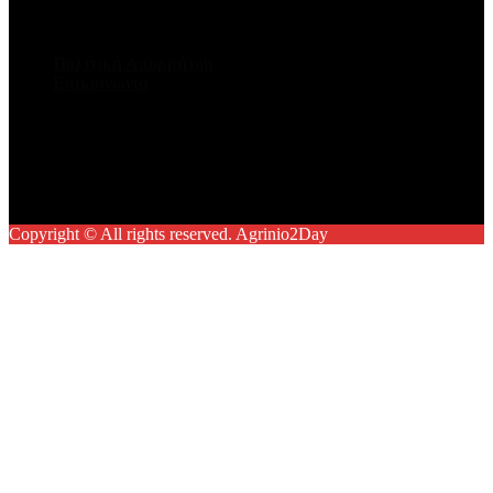
Πολιτική Απορρήτου
Επικοινωνία
Facebook
Twitter
Youtube
Instagram
Copyright © All rights reserved. Agrinio2Day