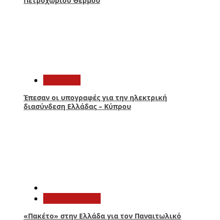
Πετροχωρίου Θέρμου
3
Πολιτική
Έπεσαν οι υπογραφές για την ηλεκτρική
διασύνδεση Ελλάδας – Κύπρου
4
Παναιτωλικός
«Πακέτο» στην Ελλάδα για τον Παναιτωλικό