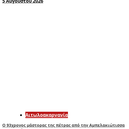
5 Αυγούστου 2026
Αιτωλοακαρνανία
Ο 93χρονος μάστορας της πέτρας από την Αμπελακιώτισσα