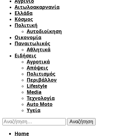
Αγρίνιο
Αιτωλοακαρνανία
Ελλάδα
Κόσμος
Πολιτική
Αυτοδιοίκηση
Οικονομία
Παναιτωλικός
Αθλητικά
Ειδήσεις
Αγροτικά
Απόψεις
Πολιτισμός
Περιβάλλον
Lifestyle
Media
Τεχνολογία
Auto Moto
Υγεία
Αναζήτηση
για:
Home