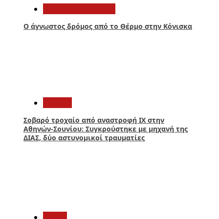
Αιτωλοακαρνανία
Ο άγνωστος δρόμος από το Θέρμο στην Κόνισκα
4
Ελλάδα
Σοβαρό τροχαίο από αναστροφή ΙΧ στην
Αθηνών-Σουνίου: Συγκρούστηκε με μηχανή της
ΔΙΑΣ, δύο αστυνομικοί τραυματίες
5
Media