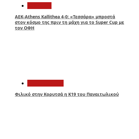
Αθλητικά
ΑΕΚ-Athens Kallithea 4-0: «Τεσσάρα» μπροστά
στον κόσμο της πριν τη μάχη για το Super Cup με
τον ΟΦΗ
2
Παναιτωλικός
Φιλικό στην Κορυτσά η Κ19 του Παναιτωλικού
3