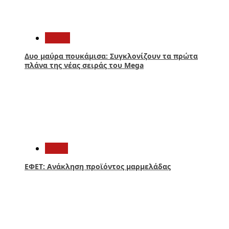
1
Media
Δυο μαύρα πουκάμισα: Συγκλονίζουν τα πρώτα
πλάνα της νέας σειράς του Mega
2
Υγεία
ΕΦΕΤ: Ανάκληση προϊόντος μαρμελάδας
3