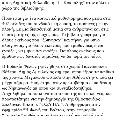
και η Δημοτική Βιβλιοθήκη “Π. Κόκκαλης” στον αύλειο
χώρο της βιβλιοθήκης.
Πρόκειται για ένα κοινωνικό μυθιστόρημα που μέσα στις
407 σελίδες του συνδυάζει τη δράση, το σασπένς με την
πλοκή, με μια διεισδυτική ματιά στα ανθρώπινα και στις
ιδιαιτερότητες της εποχής μας. Το βιβλίο γράφτηκε για
όλους εκείνους που “ξύπνησαν” και πήγαν για ύπνο
κλαίγοντας, για όλους εκείνους που έμαθαν πως είναι
εντάξει, να μην είσαι εντάξει. Για όλους εκείνους που
έμαθαν πως δυνατός σημαίνει, να ζω παρά τον πόνο.
Η Ευδοκία Φελώνη γεννήθηκε στο χωριό Γιαννόπουλοι
Βάλτου, Δήμος Αμφιλοχίας σήμερα, όπου έζησε τα παιδικά
της χρόνια. Μεγάλωσε ωστόσο στην Αθήνα στην οποία ζει
μέχρι σήμερα. Υπηρέτησε στην πρωτοβάθμια εκπαίδευση
ως Νηπιαγωγός απ΄όπου και συνταξιοδοτήθηκε.
Ασχολήθηκε με τα κοινά του τόπου της από πολύ νέα, και
πρωτοστάτησε για την δημιουργία της Ομοσπονδίας
Συλλόγων Βάλτου. “Ο.ΣΥ.ΒΑ.”. Αρθρογραφεί στην
εφημερίδα “Η Φωνή του Βάλτου, στην εφημερίδα
“Εμπεσος” καθώς και σε λογοτεχνικά περιοδικά κατά