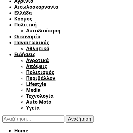
Αγρίνιο
Αιτωλοακαρνανία
Ελλάδα
Κόσμος
Πολιτική
Αυτοδιοίκηση
Οικονομία
Παναιτωλικός
Αθλητικά
Ειδήσεις
Αγροτικά
Απόψεις
Πολιτισμός
Περιβάλλον
Lifestyle
Media
Τεχνολογία
Auto Moto
Υγεία
Αναζήτηση
για:
Home