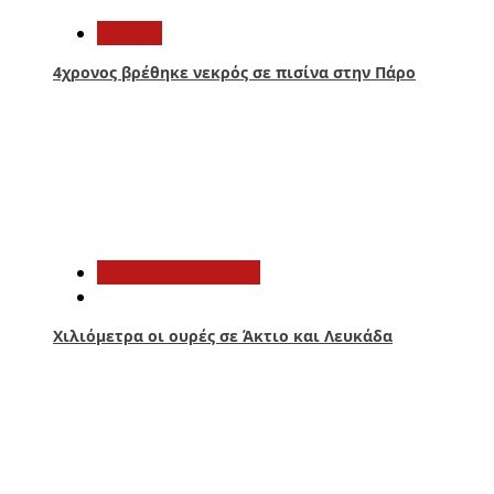
Ελλάδα
4χρονος βρέθηκε νεκρός σε πισίνα στην Πάρο
4
Αιτωλοακαρνανία
Χιλιόμετρα οι ουρές σε Άκτιο και Λευκάδα
5