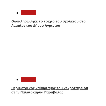
3
Aγρίνιο
Ολοκληρώθηκε το τοιχίο του σχολείου στο
Λαμπίρι του Δήμου Αγρινίου
4
Aγρίνιο
Περιμετρικός καθαρισμός του νεκροταφείου
στην Παλαιοκαρυά Παραβόλας