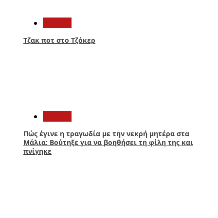
1
Ελλάδα
Τζακ ποτ στο Τζόκερ
2
Ελλάδα
Πώς έγινε η τραγωδία με την νεκρή μητέρα στα
Μάλια: Βούτηξε για να βοηθήσει τη φίλη της και
πνίγηκε