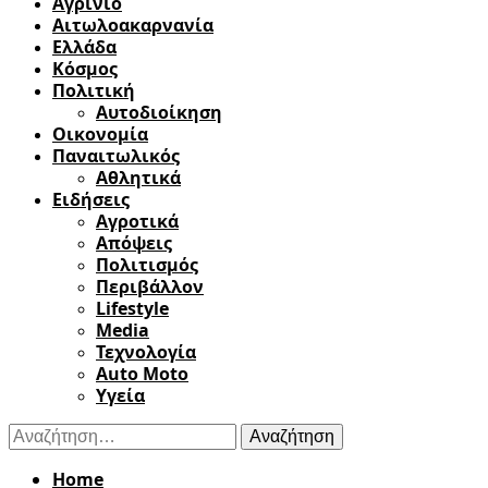
Αγρίνιο
Αιτωλοακαρνανία
Ελλάδα
Κόσμος
Πολιτική
Αυτοδιοίκηση
Οικονομία
Παναιτωλικός
Αθλητικά
Ειδήσεις
Αγροτικά
Απόψεις
Πολιτισμός
Περιβάλλον
Lifestyle
Media
Τεχνολογία
Auto Moto
Υγεία
Αναζήτηση
για:
Home