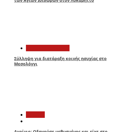
των Αγίων Ισιδώρων στον Λυκαβηττό
4
Αιτωλοακαρνανία
Σύλληψη για διατάραξη κοινής ησυχίας στο
Μεσολόγγι
5
Aγρίνιο
Αγρίνιο: Οδηγούσε μεθυσμένος και είχε στο