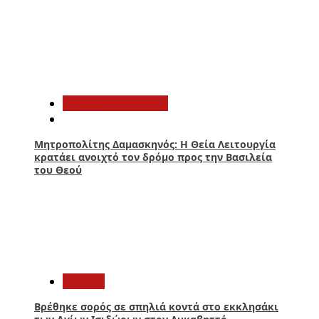
2
Αιτωλοακαρνανία
Μητροπολίτης Δαμασκηνός: Η Θεία Λειτουργία
κρατάει ανοιχτό τον δρόμο προς την Βασιλεία
του Θεού
3
Ελλάδα
Βρέθηκε σορός σε σπηλιά κοντά στο εκκλησάκι