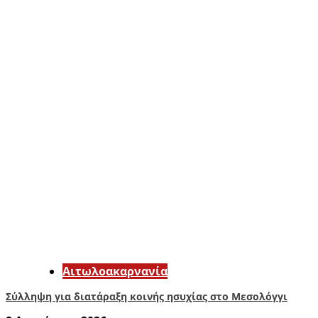
Αιτωλοακαρνανία
Σύλληψη για διατάραξη κοινής ησυχίας στο Μεσολόγγι