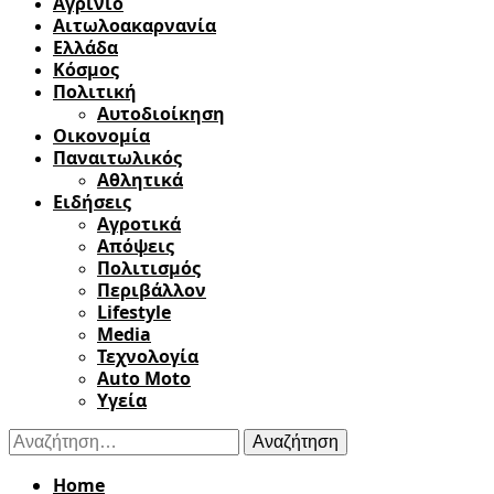
Αγρίνιο
Αιτωλοακαρνανία
Ελλάδα
Κόσμος
Πολιτική
Αυτοδιοίκηση
Οικονομία
Παναιτωλικός
Αθλητικά
Ειδήσεις
Αγροτικά
Απόψεις
Πολιτισμός
Περιβάλλον
Lifestyle
Media
Τεχνολογία
Auto Moto
Υγεία
Αναζήτηση
για:
Home