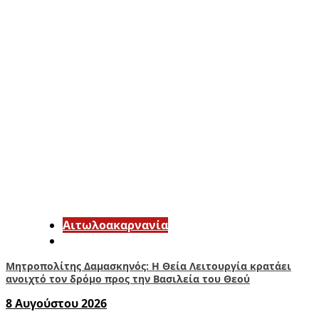
Αιτωλοακαρνανία
Μητροπολίτης Δαμασκηνός: Η Θεία Λειτουργία κρατάει
ανοιχτό τον δρόμο προς την Βασιλεία του Θεού
8 Αυγούστου 2026