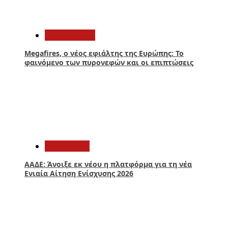
2
Περιβάλλον
Megafires, ο νέος εφιάλτης της Ευρώπης: Το
φαινόμενο των πυρονεφών και οι επιπτώσεις
3
Οικονομία
ΑΑΔΕ: Άνοιξε εκ νέου η πλατφόρμα για τη νέα
Ενιαία Αίτηση Ενίσχυσης 2026