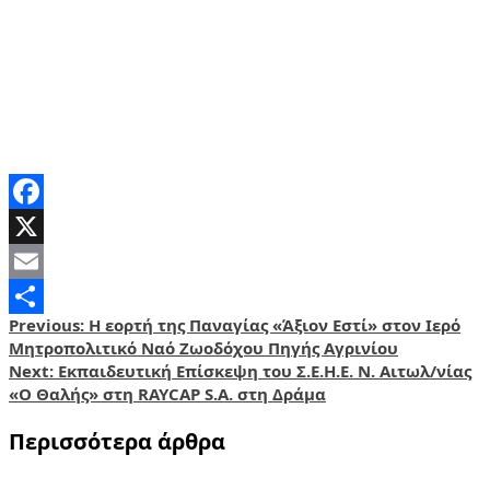
Facebook
X
Email
Post
Previous:
Η εορτή της Παναγίας «Άξιον Εστί» στον Ιερό
Share
Μητροπολιτικό Ναό Ζωοδόχου Πηγής Αγρινίου
navigation
Next:
Εκπαιδευτική Επίσκεψη του Σ.Ε.Η.Ε. Ν. Αιτωλ/νίας
«Ο Θαλής» στη RAYCAP S.A. στη Δράμα
Περισσότερα άρθρα