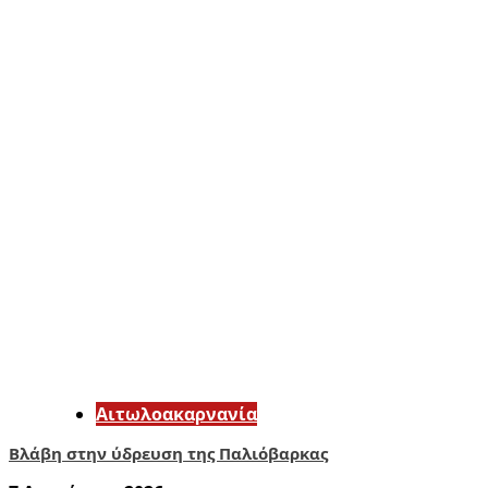
Αιτωλοακαρνανία
Βλάβη στην ύδρευση της Παλιόβαρκας