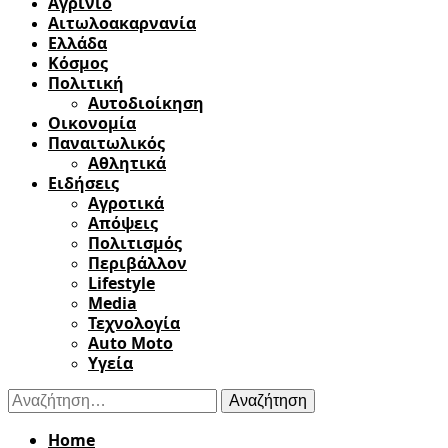
Αγρίνιο
Αιτωλοακαρνανία
Ελλάδα
Κόσμος
Πολιτική
Αυτοδιοίκηση
Οικονομία
Παναιτωλικός
Αθλητικά
Ειδήσεις
Αγροτικά
Απόψεις
Πολιτισμός
Περιβάλλον
Lifestyle
Media
Τεχνολογία
Auto Moto
Υγεία
Αναζήτηση
για:
Home