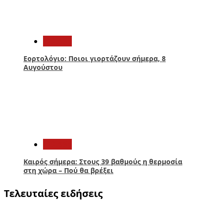
4
Ελλάδα
Εορτολόγιο: Ποιοι γιορτάζουν σήμερα, 8
Αυγούστου
5
Ελλάδα
Καιρός σήμερα: Στους 39 βαθμούς η θερμοσία
στη χώρα – Πού θα βρέξει
Τελευταίες ειδήσεις