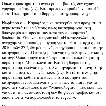
Όπως χαρακτηριστικά ανέφερε «οι βιαστές δεν έχουν
γρήγορη στύση. (…). Κάτι πρέπει να προϋπήρχε μεταξύ
τους. Πώς πήρε τέτοιο θάρρος ο κατηγορούμενος;«.
Νωρίτερα ο κ. Καραφλός είχε αναφερθεί στα πραγματικά
περιστατικά της υπόθεσης όπως καταγράφονται στη
δικογραφία και προέκυψαν κατά την ακροαματική
διαδικασία. Είπε χαρακτηριστικά: «Η καταγγέλλουσα,
ανερχόμενη ηθοποιός με αγάπη για το θέατρο, αρχές του
2010 ετών 27 ήρθε μέσω ενός δικηγόρου σε επαφή με την
κατηγορούμενο. Ο κατηγορούμενος της τηλεφώνησε και η
καταγγέλλουσα πήγε στο θέατρο και παρακολούθησε τη
παράσταση ο Μπακαλόγατος. Κατά τη διάρκεια της
παράστασης εκείνος της έστελνε μηνύματα στο κινητό της
και τη ρώταγε αν περνάει καλά.(…). Μετά το τέλος της
παράστασης κάθισε στο καναπέ στο καμαρίνι του
κατηγορούμενου. Εκείνος της είπε πως ταιριάζει για το
ρόλο αντικατάστασης στον “Μπακαλόγατο”. Της είπε πως
για αυτή την αντικατάσταση δεν θα γίνουν πρόβες και ότι
απλά έπρεπε να παρακολουθεί το έργο…».