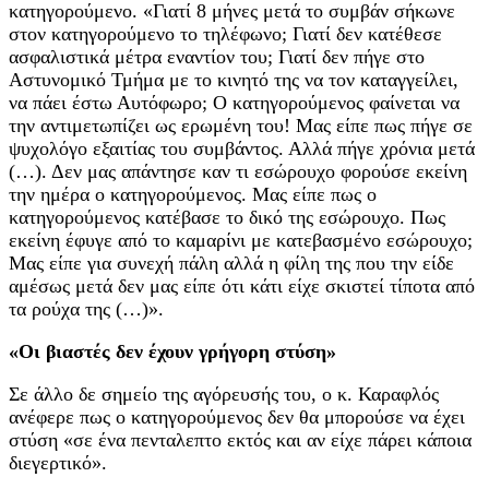
κατηγορούμενο. «Γιατί 8 μήνες μετά το συμβάν σήκωνε
στον κατηγορούμενο το τηλέφωνο; Γιατί δεν κατέθεσε
ασφαλιστικά μέτρα εναντίον του; Γιατί δεν πήγε στο
Αστυνομικό Τμήμα με το κινητό της να τον καταγγείλει,
να πάει έστω Αυτόφωρο; Ο κατηγορούμενος φαίνεται να
την αντιμετωπίζει ως ερωμένη του! Μας είπε πως πήγε σε
ψυχολόγο εξαιτίας του συμβάντος. Αλλά πήγε χρόνια μετά
(…). Δεν μας απάντησε καν τι εσώρουχο φορούσε εκείνη
την ημέρα ο κατηγορούμενος. Μας είπε πως ο
κατηγορούμενος κατέβασε το δικό της εσώρουχο. Πως
εκείνη έφυγε από το καμαρίνι με κατεβασμένο εσώρουχο;
Μας είπε για συνεχή πάλη αλλά η φίλη της που την είδε
αμέσως μετά δεν μας είπε ότι κάτι είχε σκιστεί τίποτα από
τα ρούχα της (…)».
«Οι βιαστές δεν έχουν γρήγορη στύση»
Σε άλλο δε σημείο της αγόρευσής του, ο κ. Καραφλός
ανέφερε πως ο κατηγορούμενος δεν θα μπορούσε να έχει
στύση «σε ένα πενταλεπτο εκτός και αν είχε πάρει κάποια
διεγερτικό».