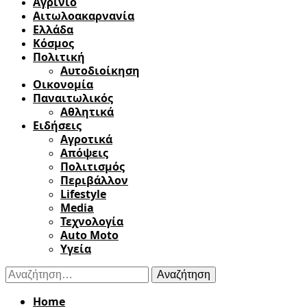
Αγρίνιο
Αιτωλοακαρνανία
Ελλάδα
Κόσμος
Πολιτική
Αυτοδιοίκηση
Οικονομία
Παναιτωλικός
Αθλητικά
Ειδήσεις
Αγροτικά
Απόψεις
Πολιτισμός
Περιβάλλον
Lifestyle
Media
Τεχνολογία
Auto Moto
Υγεία
Αναζήτηση
για:
Home