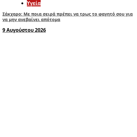
Υγεία
Σάκχαρο: Με ποια σειρά πρέπει να τρως το φαγητό σου για
να μην ανεβαίνει απότομα
9 Αυγούστου 2026