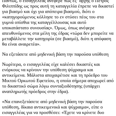
Πάντως, ο εισαγγελέας ανέφερε πως εξ’ αρχής ο Πέτρος
Φιλιππίδης ως προς αυτή τη καταγγελία έπρεπε να δικαστεί
για βιασμό και όχι για απόπειρα βιασμού, διότι ο
«κατηγορούμενος κόλλησε το εν στύσει πέος του στα
γυμνά οπίσθια της καταγγέλλουσας και αυτό
υποκατάστατο συνουσίας». Όμως, όπως ανέφερε
απευθυνόμενος στα μέλη της έδρας «τώρα δεν μπορείτε να
μεταβάλλετε την κατηγορία (σε βιασμό), διότι η απόφαση
θα είναι αναιρετέα».
Να εξετάσετε από μηδενική βάση την παρούσα υπόθεση
Νωρίτερα, ο εισαγγελέας είχε καλέσει δικαστές και
ενόρκους να κρίνουν την υπόθεση ψύχραιμα και
αντικείμενα. Μάλιστα αποχαιρέτισε και τη πρόεδρο του
Μικτού Ορκωτού Εφετείου, η οποία σήμερα αποχωρεί από
το δικαστικό σώμα λόγω συνταξιοδότησης (υπάρχει
αναπληρωτής πρόεδρος στην έδρα).
«Να επανεξετάσετε από μηδενική βάση την παρούσα
υπόθεση, δίκαια αντικειμενικά και ψύχραιμα«, είπε ο
εισαγγελέας για να προσθέσει: «Έχετε να κρίνετε δυο