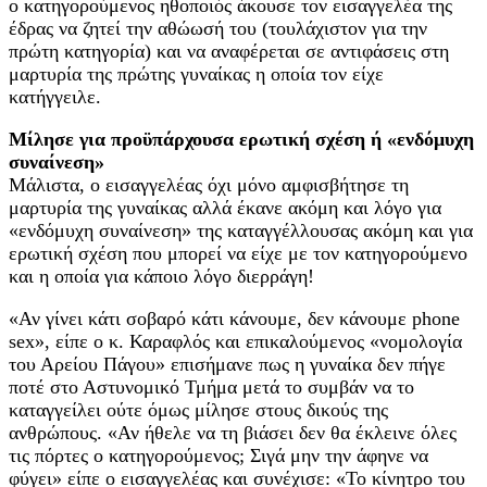
ο κατηγορούμενος ηθοποιός άκουσε τον εισαγγελέα της
έδρας να ζητεί την αθώωσή του (τουλάχιστον για την
πρώτη κατηγορία) και να αναφέρεται σε αντιφάσεις στη
μαρτυρία της πρώτης γυναίκας η οποία τον είχε
κατήγγειλε.
Μίλησε για προϋπάρχουσα ερωτική σχέση ή «ενδόμυχη
συναίνεση»
Μάλιστα, ο εισαγγελέας όχι μόνο αμφισβήτησε τη
μαρτυρία της γυναίκας αλλά έκανε ακόμη και λόγο για
«ενδόμυχη συναίνεση» της καταγγέλλουσας ακόμη και για
ερωτική σχέση που μπορεί να είχε με τον κατηγορούμενο
και η οποία για κάποιο λόγο διερράγη!
«Αν γίνει κάτι σοβαρό κάτι κάνουμε, δεν κάνουμε phone
sex», είπε ο κ. Καραφλός και επικαλούμενος «νομολογία
του Αρείου Πάγου» επισήμανε πως η γυναίκα δεν πήγε
ποτέ στο Αστυνομικό Τμήμα μετά το συμβάν να το
καταγγείλει ούτε όμως μίλησε στους δικούς της
ανθρώπους. «Αν ήθελε να τη βιάσει δεν θα έκλεινε όλες
τις πόρτες ο κατηγορούμενος; Σιγά μην την άφηνε να
φύγει» είπε ο εισαγγελέας και συνέχισε: «Το κίνητρο του