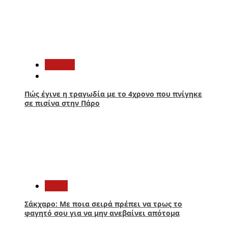
1
Ελλάδα
Πώς έγινε η τραγωδία με το 4χρονο που πνίγηκε
σε πισίνα στην Πάρο
2
Υγεία
Σάκχαρο: Με ποια σειρά πρέπει να τρως το
φαγητό σου για να μην ανεβαίνει απότομα