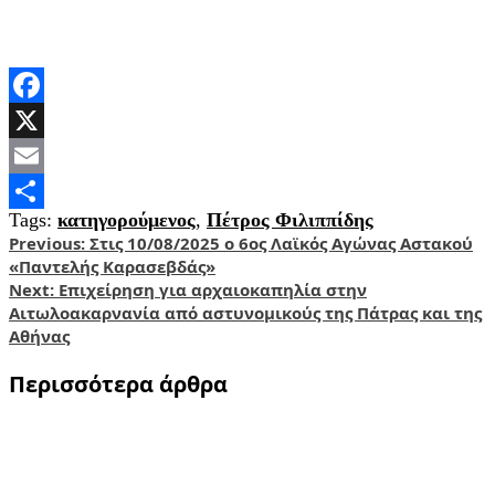
Facebook
X
Email
Tags:
κατηγορούμενος
,
Πέτρος Φιλιππίδης
Share
Post
Previous:
Στις 10/08/2025 ο 6ος Λαϊκός Αγώνας Αστακού
«Παντελής Καρασεβδάς»
navigation
Next:
Επιχείρηση για αρχαιοκαπηλία στην
Αιτωλοακαρνανία από αστυνομικούς της Πάτρας και της
Αθήνας
Περισσότερα άρθρα