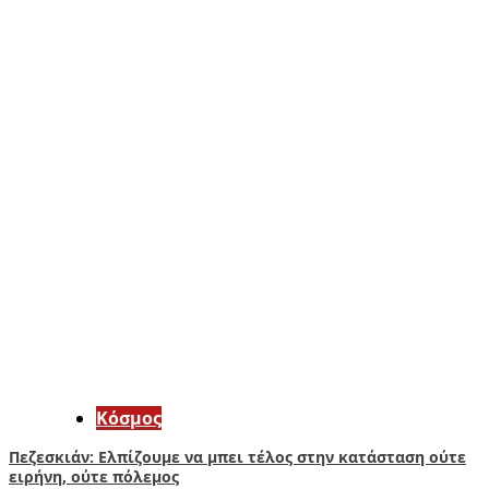
Κόσμος
Πεζεσκιάν: Ελπίζουμε να μπει τέλος στην κατάσταση ούτε
ειρήνη, ούτε πόλεμος