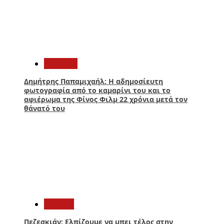
4
Lifestyle
Δημήτρης Παπαμιχαήλ: Η αδημοσίευτη
φωτογραφία από το καμαρίνι του και το
αφιέρωμα της Φίνος Φιλμ 22 χρόνια μετά τον
θάνατό του
5
Κόσμος
Πεζεσκιάν: Ελπίζουμε να μπει τέλος στην