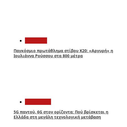
2
Αθλητικά
Παγκόσμιο πρωτάθλημα στίβου Κ20: «Αργυρή» η
Ιουλιάννα Ρούσσου στα 800 μέτρα
3
Τεχνολογία
5G παντού, 6G στον ορίζοντα: Πού βρίσκεται η
Ελλάδα στη μεγάλη τεχνολογική μετάβαση