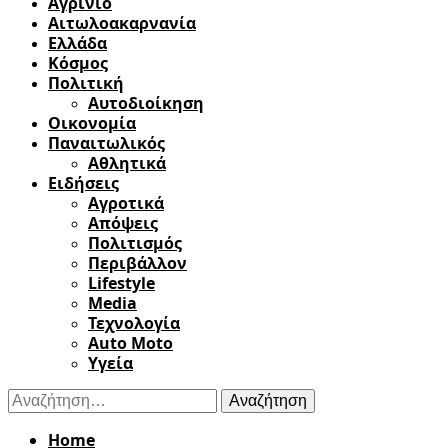
Αγρίνιο
Αιτωλοακαρνανία
Ελλάδα
Κόσμος
Πολιτική
Αυτοδιοίκηση
Οικονομία
Παναιτωλικός
Αθλητικά
Ειδήσεις
Αγροτικά
Απόψεις
Πολιτισμός
Περιβάλλον
Lifestyle
Media
Τεχνολογία
Auto Moto
Υγεία
Αναζήτηση
για:
Home