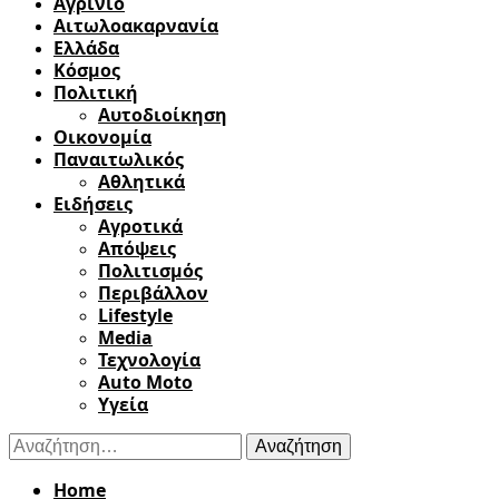
Αγρίνιο
Αιτωλοακαρνανία
Ελλάδα
Κόσμος
Πολιτική
Αυτοδιοίκηση
Οικονομία
Παναιτωλικός
Αθλητικά
Ειδήσεις
Αγροτικά
Απόψεις
Πολιτισμός
Περιβάλλον
Lifestyle
Media
Τεχνολογία
Auto Moto
Υγεία
Αναζήτηση
για:
Home