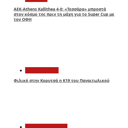
ΑΕΚ-Athens Kallithea 4-0: «Τεσσάρα» μπροστά
στον κόσμο της πριν τη μάχη για το Super Cup με
τον ΟΦΗ
2
Παναιτωλικός
Φιλικό στην Κορυτσά η Κ19 του Παναιτωλικού
3
Αιτωλοακαρνανία