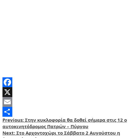
Facebook
X
Email
Post
Previous:
Στην κυκλοφορία θα δοθεί σήμερα στις 12 ο
Share
αυτοκινητόδρομος Πατρών – Πύργου
navigation
Next:
Στο Αρχοντοχώρι το Σάββατο 2 Αυγούστου η