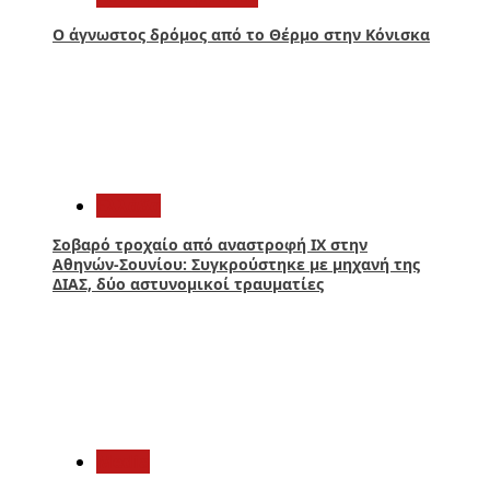
Ο άγνωστος δρόμος από το Θέρμο στην Κόνισκα
4
Ελλάδα
Σοβαρό τροχαίο από αναστροφή ΙΧ στην
Αθηνών-Σουνίου: Συγκρούστηκε με μηχανή της
ΔΙΑΣ, δύο αστυνομικοί τραυματίες
5
Media