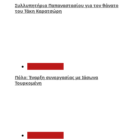
Συλλυπητήρια Παπαναστασίου για τον θάνατο
του Τάκη Καρατσώρη
4
Παναιτωλικός
Πόλο: Έναρξη συνεργασίας με Ιάσωνα
Τουρκομένη
5
Παναιτωλικός