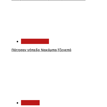
2
Παναιτωλικός
Πάτησαν γήπεδο Νακάμπα-Τζενεπό
3
Αθλητικά