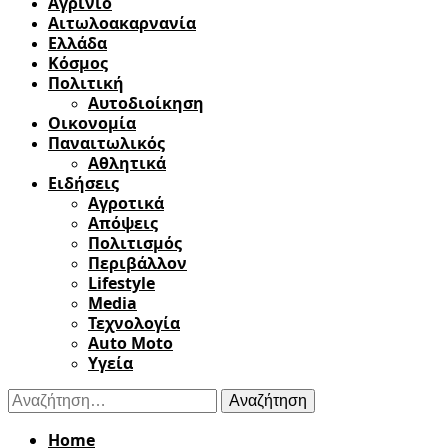
Αγρίνιο
Αιτωλοακαρνανία
Ελλάδα
Κόσμος
Πολιτική
Αυτοδιοίκηση
Οικονομία
Παναιτωλικός
Αθλητικά
Ειδήσεις
Αγροτικά
Απόψεις
Πολιτισμός
Περιβάλλον
Lifestyle
Media
Τεχνολογία
Auto Moto
Υγεία
Αναζήτηση
για:
Home