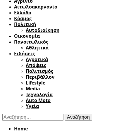
Αγρίνιο
Αιτωλοακαρνανία
Ελλάδα
Κόσμος
Πολιτική
Αυτοδιοίκηση
Οικονομία
Παναιτωλικός
Αθλητικά
Ειδήσεις
Αγροτικά
Απόψεις
Πολιτισμός
Περιβάλλον
Lifestyle
Media
Τεχνολογία
Auto Moto
Υγεία
Αναζήτηση
για:
Home