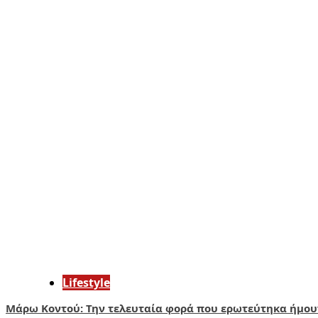
Lifestyle
Μάρω Κοντού: Την τελευταία φορά που ερωτεύτηκα ήμου