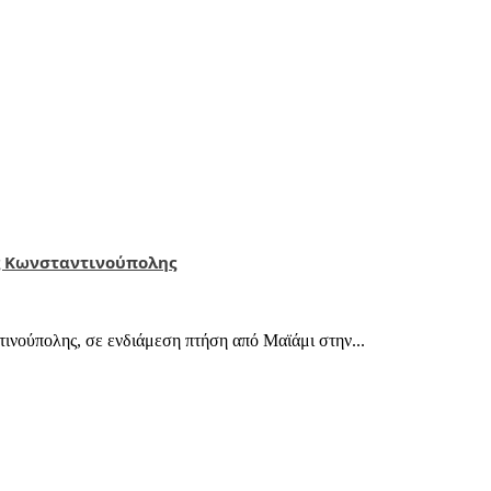
ς Κωνσταντινούπολης
νούπολης, σε ενδιάμεση πτήση από Μαϊάμι στην...