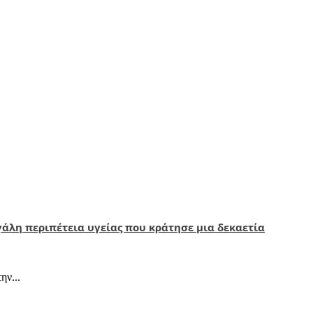
γάλη περιπέτεια υγείας που κράτησε μια δεκαετία
ην...