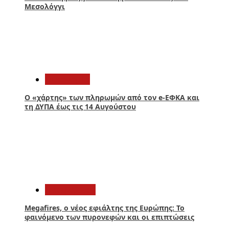
Μεσολόγγι
4
Οικονομία
Ο «χάρτης» των πληρωμών από τον e-ΕΦΚΑ και
τη ΔΥΠΑ έως τις 14 Αυγούστου
5
Περιβάλλον
Megafires, ο νέος εφιάλτης της Ευρώπης: Το
φαινόμενο των πυρονεφών και οι επιπτώσεις