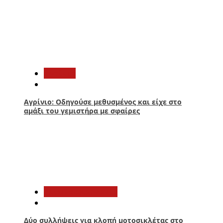
2
Aγρίνιο
Αγρίνιο: Οδηγούσε μεθυσμένος και είχε στο
αμάξι του γεμιστήρα με σφαίρες
3
Αιτωλοακαρνανία
Δύο συλλήψεις για κλοπή μοτοσικλέτας στο