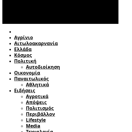
Αγρίνιο
Αιτωλοακαρνανία
Ελλάδα
Κόσμος
Πολιτική
Αυτοδιοίκηση
Οικονομία
Παναιτωλικός
Αθλητικά
Ειδήσεις
Αγροτικά
Απόψεις
Πολιτισμός
Περιβάλλον
Lifestyle
Media
Τεχνολογία