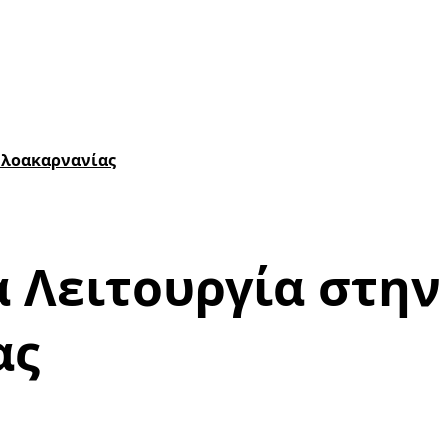
ωλοακαρνανίας
α Λειτουργία στη
ας