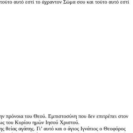
τούτο αυτό εστί το άχραντον Σώμα σου και τούτο αυτό εστί
την πρόνοια του Θεού. Εμπιστοσύνη που δεν επιτρέπει στον
σεως του Κυρίου ημών Ιησού Χριστού.
 θείας αγάπης. Γι’ αυτό και ο άγιος Ιγνάτιος ο Θεοφόρος