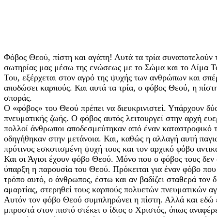
Φόβος Θεού, πίστη και αγάπη! Αυτά τα τρία συναποτελούν 
σωτηρίας μας μέσω της ενώσεως με το Σώμα και το Αίμα Τ
Του, εξέρχεται στον αγρό της ψυχής των ανθρώπων και σπέρ
αποδώσει καρπούς. Και αυτά τα τρία, ο φόβος Θεού, η πίστ
σποράς.
Ο «φόβος» του Θεού πρέπει να διευκρινιστεί. Υπάρχουν δύο
πνευματικής ζωής. Ο φόβος αυτός λειτουργεί στην αρχή ευε
πολλοί άνθρωποι αποδεσμεύτηκαν από έναν καταστροφικό τ
οδηγήθηκαν στην μετάνοια. Και, καθώς η αλλαγή αυτή παγι
πρότινος εσκοτισμένη ψυχή τους και τον αρχικό φόβο αντικ
Και οι Άγιοι έχουν φόβο Θεού. Μόνο που ο φόβος τους δε
ύπαρξη η παρουσία του Θεού. Πρόκειται για έναν φόβο που 
τρόπο αυτό, ο άνθρωπος, έστω και αν βαδίζει σταθερά τον δ
αμαρτίας, στερηθεί τους καρπούς πολυετών πνευματικών α
Αυτόν τον φόβο Θεού συμπληρώνει η πίστη. Αλλά και εδώ έ
μπροστά στον πιστό στέκει ο ίδιος ο Χριστός, όπως αναφέρ