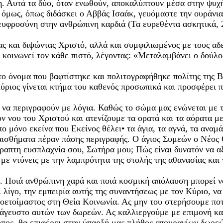
πη. Αυτά τα δύο, όταν ενωθούν, αποκαλύπτουν μέσα στην ψυχή
μως, όπως διδάσκει ο Αββάς Ισαάκ, γευόμαστε την ουράνια 
 ευφροσύνη στην ανθρώπινη καρδιά (Τα ευρεθέντα ασκητικά, 2
ας και διψώντας Χριστό, αλλά και συμφιλιωμένος με τους αδ
ς κοινωνεί τον κάθε πιστό, λέγοντας: «Μεταλαμβάνει ο δούλ
 το όνομα που βαφτίστηκε και πολιτογραφήθηκε πολίτης της 
ριος γίνεται κτήμα του καθενός προσωπικά και προσφέρει π
ν να περιγραφούν με λόγια. Καθώς το σώμα μας ενώνεται με
ν νου του Χριστού και ατενίζουμε τα ορατά και τα αόρατα μ
 μόνο εκείνα που Εκείνος θέλει• τα άγια, τα αγνά, τα αναμά
αισθήματα πέραν πάσης περιγραφής. Ο άγιος Συμεών ο Νέος Θ
ραπτη ευσπλαχνία σου, Σωτήρα μου; Πώς είναι δυνατόν να αξ
 με ντύνεις με την λαμπρότητα της στολής της αθανασίας και
α. Ποιά ανθρώπινη χαρά και ποιά κοσμική απόλαυση μπορεί ν
ι λίγο, την εμπειρία αυτής της συναντήσεως με τον Κύριο, ν
ετοίμαστος στη Θεία Κοινωνία. Ας μην του στερήσουμε ποτέ,
άγευστο αυτών των δωρεών. Ας καλλιεργούμε με επιμονή και 
κόπος, θα επιφέρει στην ύπαρξή μας πλήθος επουρανίων δωρε