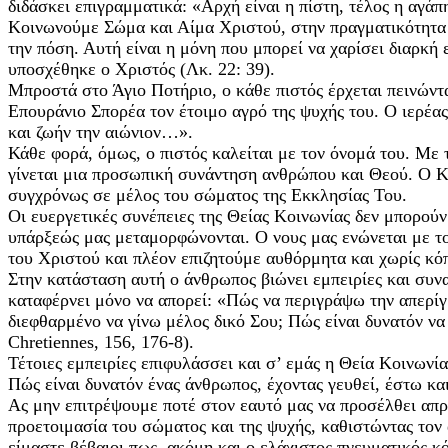
διδάσκει επιγραμματικά: «Αρχή είναι η πίστη, τέλος η αγά
Κοινωνούμε Σώμα και Αίμα Χριστού, στην πραγματικότητα ό
την πόση. Αυτή είναι η μόνη που μπορεί να χαρίσει διαρκή
υποσχέθηκε ο Χριστός (Λκ. 22: 39).
Μπροστά στο Άγιο Ποτήριο, ο κάθε πιστός έρχεται πεινώντ
Επουράνιο Σπορέα τον έτοιμο αγρό της ψυχής του. Ο ιερέα
και ζωήν την αιώνιον…».
Κάθε φορά, όμως, ο πιστός καλείται με τον όνομά του. Με
γίνεται μια προσωπική συνάντηση ανθρώπου και Θεού. Ο Κύ
συγχρόνως σε μέλος του σώματος της Εκκλησίας Του.
Οι ευεργετικές συνέπειες της Θείας Κοινωνίας δεν μπορού
υπάρξεώς μας μεταμορφώνονται. Ο νους μας ενώνεται με το
του Χριστού και πλέον επιζητούμε αυθόρμητα και χωρίς κόπο
Στην κατάσταση αυτή ο άνθρωπος βιώνει εμπειρίες και συν
καταφέρνει μόνο να απορεί: «Πώς να περιγράψω την απερίγ
διεφθαρμένο να γίνω μέλος δικό Σου; Πώς είναι δυνατόν να
Chretiennes, 156, 176-8).
Τέτοιες εμπειρίες επιφυλάσσει και σ’ εμάς η Θεία Κοινωνί
Πώς είναι δυνατόν ένας άνθρωπος, έχοντας γευθεί, έστω κα
Ας μην επιτρέψουμε ποτέ στον εαυτό μας να προσέλθει απρο
προετοιμασία του σώματος και της ψυχής, καθιστώντας τον 
είμαστε βέβαιοι πως, ακόμη και ο ελάχιστος πνευματικός 