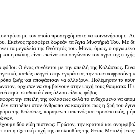
τον τρόπο με τον οποίο προσερχόμαστε να κοινωνήσουμε. Αυ
ου. Εκείνος προσφέρει δωρεάν τα Άγια Μυστήριά Του. Με δι
νει τα μεγαλεία της Θεότητός του. Μόνο, όμως, ο οργωμένος
η και η αγάπη, είναι εκείνα που οργώνουν τον αγρό της ψυχή
 φόβοι: Ο ένας συνδέεται με την απειλή της Κολάσεως. Είνα
ργετικά, καθώς οδηγεί στην εγκράτεια, την ταπεινοφροσύνη κ
ρόπο ζωής και αποφάσισαν να αλλάξουν. Πολέμησαν τα πάθη
ωνόταν, άρχισαν να συμβαίνουν στην ψυχή τους θαύματα: Η ψ
ατέστησε σταδιακά ένας άλλου είδους φόβος.
ν αφορά την απειλή της κολάσεως αλλά το ενδεχόμενο να απ
δεν επιτρέπει στον άνθρωπο να καυχάται πως η ζωή του έγιν
ρόμο της θεώσεως, παραμένει ταπεινός και προσεκτικός, μήπω
γώνων.
χουμε δύο είδη πίστεως: Πρώτον, την κραταιά και αναμφίβολ
ει και η σχετική ευχή της ακολουθίας της Θείας Μεταλήψεως