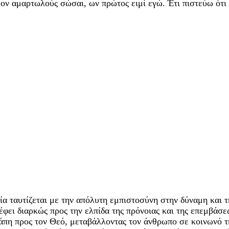
μον αμαρτωλούς σώσαι, ων πρώτος ειμί εγώ. Έτι πιστεύω ότι 
οία ταυτίζεται με την απόλυτη εμπιστοσύνη στην δύναμη και 
τρέφει διαρκώς προς την ελπίδα της πρόνοιας και της επεμβά
πη προς τον Θεό, μεταβάλλοντας τον άνθρωπο σε κοινωνό της