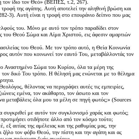
 τον ίδιο τον Θεό» (ΒΕΠΕΣ, τ.2, 267).
τροφή της αγάπης. Αυτή αποτελεί την αληθινή βρώση και
82-3). Αυτή είναι η τροφή στο επουράνιο δείπνο που μας
ελφούς του. Μόνο με αυτό τον τρόπο παραδίδει στον
ος του Θεού Σώμα και Αίμα Χριστού, εις άφεσιν αμαρτιών
Βασιλείας του Θεού. Με τον τρόπο αυτό, η Θεία Κοινωνία
ρος αυτόν που κοινωνεί τον εαυτό Του, μεταβάλλοντάς τον
 το Αναστημένο Σώμα του Κυρίου, όλα τα μέρη της
ε τον δικό Του τρόπο. Η θέλησή μας ενώνεται με το θέλημα
ρτητα.
εολόγος, θέλοντας να περιγράψει αυτές τις εμπειρίες,
ιώνεις εμένα, τον ακάθαρτο, τον άσωτο και τον
 να μεταβάλεις όλα μου τα μέλη σε πηγή φωτός;» (Sources
α συγκριθεί με αυτόν τον συγκλονισμό χαράς και φωτός;
α προτιμήσει οτιδήποτε άλλο από τον κόσμο τούτο;
 εξ αιτίας της αμέλειας και της ραθυμίας μας, την
ζήλο τον φόβο Θεού, την πίστη και την αγάπη και ας
ών και πρόγευση ζωής αιωνίου».