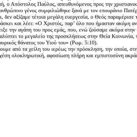
, ο Απόστολος Παύλος, απευθυνόμενος προς την χριστιανική
ανθρώπινο γένος συμφιλιώθηκε ξανά με τον επουράνιο Πατέρ
, δεν αξίζαμε τέτοια μεγάλη ευεργεσία, ο Θεός παραμέρισε 
άσκει και λέει: «Ο Χριστός, παρ’ όλο που ήμασταν ακόμη ανί
ιξε την αγάπη του προς εμάς, που, ενώ ζούσαμε ακόμα στην α
λύπτει το μεγαλείο της προσκλήσεως στην Θεία Κοινωνία, τη
υρικός θάνατος του Υιού του» (Ρωμ. 5:10).
ουμε από τα χείλη του ιερέως την πρόσκληση, την οποία, στη
σχέση ολοκληρωτική, αφοσίωση πλήρη και εμπιστοσύνη ακρά