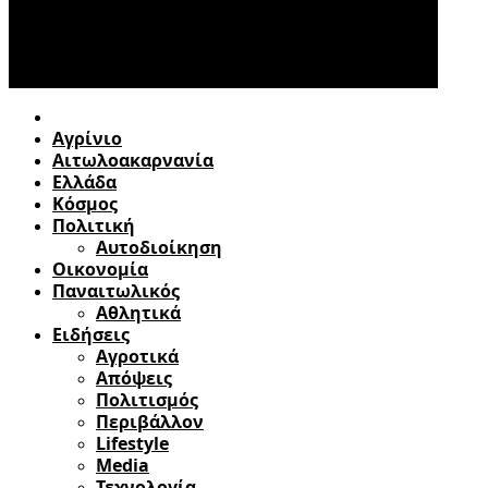
Αγρίνιο
Αιτωλοακαρνανία
Ελλάδα
Κόσμος
Πολιτική
Αυτοδιοίκηση
Οικονομία
Παναιτωλικός
Αθλητικά
Ειδήσεις
Αγροτικά
Απόψεις
Πολιτισμός
Περιβάλλον
Lifestyle
Media
Τεχνολογία