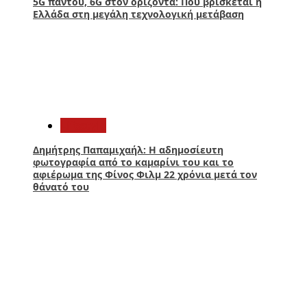
5G παντού, 6G στον ορίζοντα: Πού βρίσκεται η
Ελλάδα στη μεγάλη τεχνολογική μετάβαση
4
Lifestyle
Δημήτρης Παπαμιχαήλ: Η αδημοσίευτη
φωτογραφία από το καμαρίνι του και το
αφιέρωμα της Φίνος Φιλμ 22 χρόνια μετά τον
θάνατό του
5