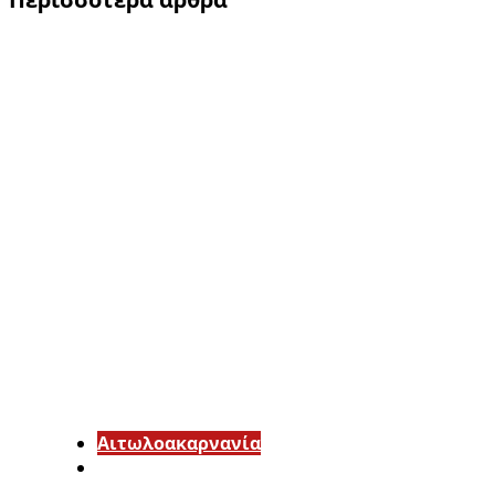
Αιτωλοακαρνανία