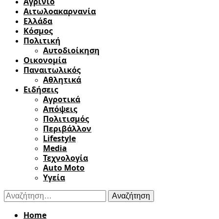
Αγρίνιο
Αιτωλοακαρνανία
Ελλάδα
Κόσμος
Πολιτική
Αυτοδιοίκηση
Οικονομία
Παναιτωλικός
Αθλητικά
Ειδήσεις
Αγροτικά
Απόψεις
Πολιτισμός
Περιβάλλον
Lifestyle
Media
Τεχνολογία
Auto Moto
Υγεία
Αναζήτηση
για:
Home