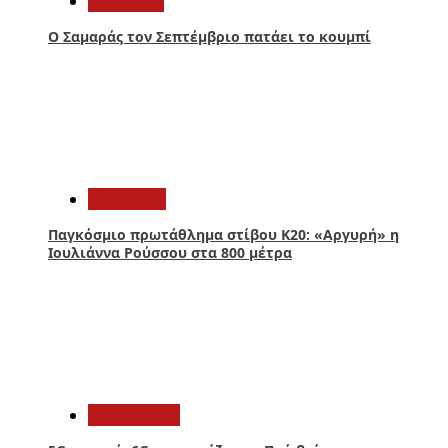
Πολιτική
Ο Σαμαράς τον Σεπτέμβριο πατάει το κουμπί
2
Αθλητικά
Παγκόσμιο πρωτάθλημα στίβου Κ20: «Αργυρή» η
Ιουλιάννα Ρούσσου στα 800 μέτρα
3
Τεχνολογία