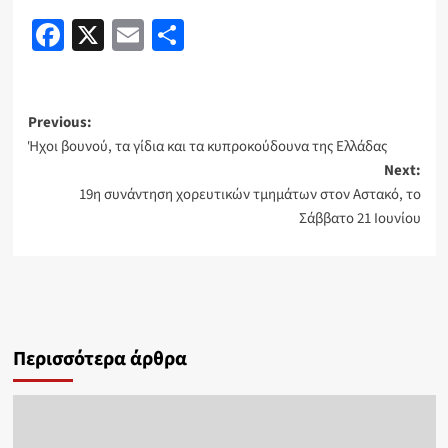
Facebook
X
Email
Share
Post
Previous:
Ήχοι βουνού, τα γίδια και τα κυπροκούδουνα της Ελλάδας
navigation
Next:
19η συνάντηση χορευτικών τμημάτων στον Αστακό, το
Σάββατο 21 Ιουνίου
Περισσότερα άρθρα