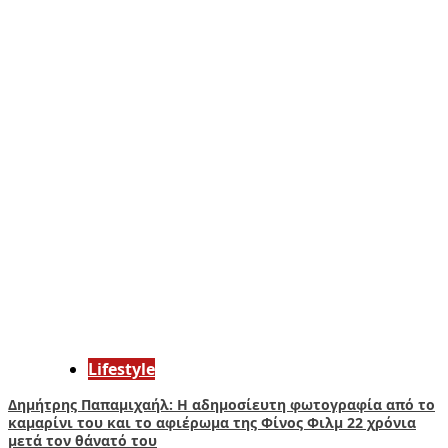
Lifestyle
Δημήτρης Παπαμιχαήλ: Η αδημοσίευτη φωτογραφία από το
καμαρίνι του και το αφιέρωμα της Φίνος Φιλμ 22 χρόνια
μετά τον θάνατό του