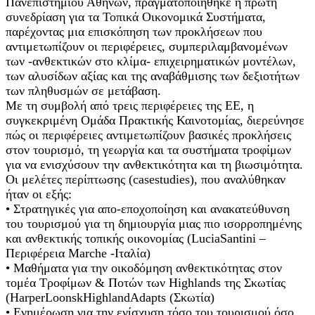
Πανεπιστημίου Αθηνών, πραγματοποιήθηκε η πρώτη
συνεδρίαση για τα Τοπικά Οικονομικά Συστήματα,
παρέχοντας μια επισκόπηση των προκλήσεων που
αντιμετωπίζουν οι περιφέρειες, συμπεριλαμβανομένων
των -ανθεκτικών στο κλίμα- επιχειρηματικών μοντέλων,
των αλυσίδων αξίας και της αναβάθμισης των δεξιοτήτων
των πληθυσμών σε μετάβαση.
Με τη συμβολή από τρεις περιφέρειες της ΕΕ, η
συγκεκριμένη Ομάδα Πρακτικής Καινοτομίας, διερεύνησε
πώς οι περιφέρειες αντιμετωπίζουν βασικές προκλήσεις
στον τουρισμό, τη γεωργία και τα συστήματα τροφίμων
για να ενισχύσουν την ανθεκτικότητα και τη βιωσιμότητα.
Οι μελέτες περίπτωσης (casestudies), που αναλύθηκαν
ήταν οι εξής:
• Στρατηγικές για απο-εποχοποίηση και ανακατεύθυνση
του τουρισμού για τη δημιουργία μιας πιο ισορροπημένης
και ανθεκτικής τοπικής οικονομίας (LuciaSantini –
Περιφέρεια Marche -Ιταλία)
• Μαθήματα για την οικοδόμηση ανθεκτικότητας στον
τομέα Τροφίμων & Ποτών των Highlands της Σκωτίας
(HarperLoonskHighlandAdapts (Σκωτία)
• Ενημέρωση για την ενίσχυση τόσο του τουρισμού όσο