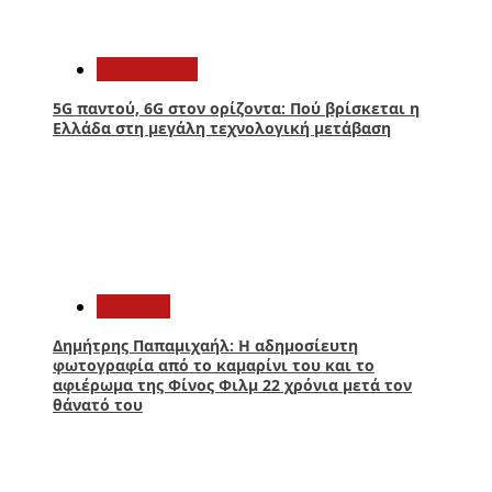
3
Τεχνολογία
5G παντού, 6G στον ορίζοντα: Πού βρίσκεται η
Ελλάδα στη μεγάλη τεχνολογική μετάβαση
4
Lifestyle
Δημήτρης Παπαμιχαήλ: Η αδημοσίευτη
φωτογραφία από το καμαρίνι του και το
αφιέρωμα της Φίνος Φιλμ 22 χρόνια μετά τον
θάνατό του