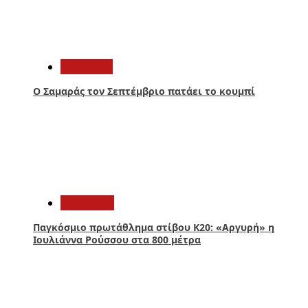
1
Πολιτική
Ο Σαμαράς τον Σεπτέμβριο πατάει το κουμπί
2
Αθλητικά
Παγκόσμιο πρωτάθλημα στίβου Κ20: «Αργυρή» η
Ιουλιάννα Ρούσσου στα 800 μέτρα