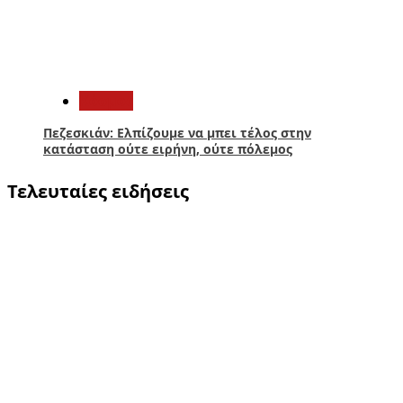
5
Κόσμος
Πεζεσκιάν: Ελπίζουμε να μπει τέλος στην
κατάσταση ούτε ειρήνη, ούτε πόλεμος
Τελευταίες ειδήσεις