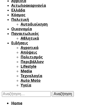
Αγρίνιο
Αιτωλοακαρνανία
Ελλάδα
Κόσμος
Πολιτική
Αυτοδιοίκηση
Οικονομία
Παναιτωλικός
Αθλητικά
Ειδήσεις
Αγροτικά
Απόψεις
Πολιτισμός
Περιβάλλον
Lifestyle
Media
Τεχνολογία
Auto Moto
Υγεία
Αναζήτηση
για:
Home