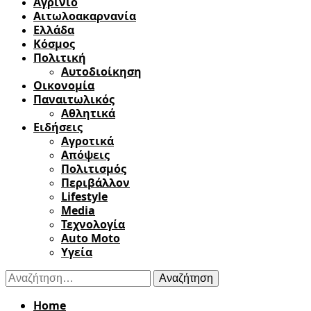
Αγρίνιο
Αιτωλοακαρνανία
Ελλάδα
Κόσμος
Πολιτική
Αυτοδιοίκηση
Οικονομία
Παναιτωλικός
Αθλητικά
Ειδήσεις
Αγροτικά
Απόψεις
Πολιτισμός
Περιβάλλον
Lifestyle
Media
Τεχνολογία
Auto Moto
Υγεία
Αναζήτηση
για:
Home