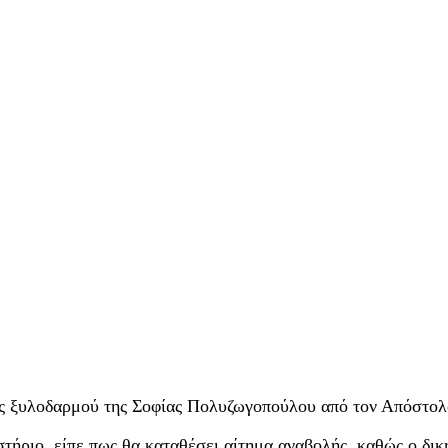
ης ξυλοδαρμού της Σοφίας Πολυζωγοπούλου από τον Απόστολ
στήριο, είπε πως θα καταθέσει αίτημα αναβολής, καθώς ο δι