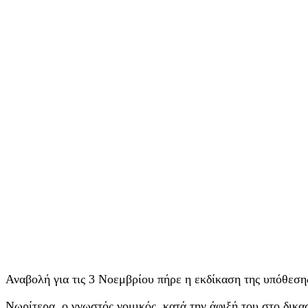
Αναβολή για τις 3 Νοεμβρίου πήρε η εκδίκαση της υπόθεσ
Νωρίτερα, ο γνωστός νομικός, κατά την άφιξή του στο δικα