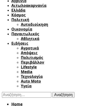
Αγρίνιο
Αιτωλοακαρνανία
Ελλάδα
Κόσμος
Πολιτική
Αυτοδιοίκηση
Οικονομία
Παναιτωλικός
Αθλητικά
Ειδήσεις
Αγροτικά
Απόψεις
Πολιτισμός
Περιβάλλον
Lifestyle
Media
Τεχνολογία
Auto Moto
Υγεία
Αναζήτηση
για:
Home