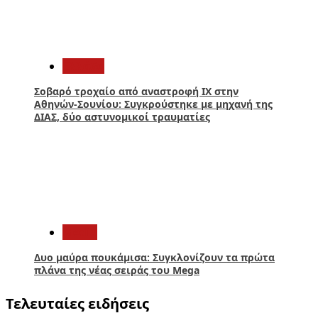
4
Ελλάδα
Σοβαρό τροχαίο από αναστροφή ΙΧ στην
Αθηνών-Σουνίου: Συγκρούστηκε με μηχανή της
ΔΙΑΣ, δύο αστυνομικοί τραυματίες
5
Media
Δυο μαύρα πουκάμισα: Συγκλονίζουν τα πρώτα
πλάνα της νέας σειράς του Mega
Τελευταίες ειδήσεις