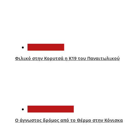
2
Παναιτωλικός
Φιλικό στην Κορυτσά η Κ19 του Παναιτωλικού
3
Αιτωλοακαρνανία
Ο άγνωστος δρόμος από το Θέρμο στην Κόνισκα