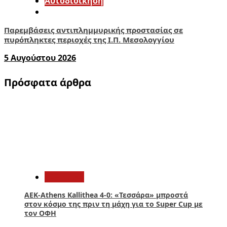
Αυτοδιοίκηση
Παρεμβάσεις αντιπλημμυρικής προστασίας σε
πυρόπληκτες περιοχές της Ι.Π. Μεσολογγίου
5 Αυγούστου 2026
Πρόσφατα άρθρα
1
Αθλητικά
ΑΕΚ-Athens Kallithea 4-0: «Τεσσάρα» μπροστά
στον κόσμο της πριν τη μάχη για το Super Cup με
τον ΟΦΗ