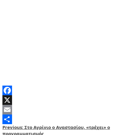
Facebook
X
Email
Post
Previous:
Στο Αγρίνιο ο Αναστασίου, «τρέχει» ο
Share
προγραμματισμός