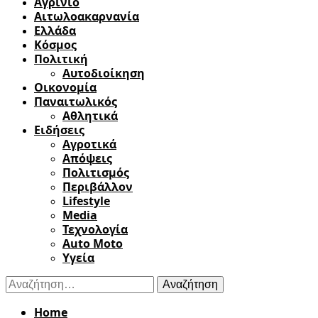
Αγρίνιο
Αιτωλοακαρνανία
Ελλάδα
Κόσμος
Πολιτική
Αυτοδιοίκηση
Οικονομία
Παναιτωλικός
Αθλητικά
Ειδήσεις
Αγροτικά
Απόψεις
Πολιτισμός
Περιβάλλον
Lifestyle
Media
Τεχνολογία
Auto Moto
Υγεία
Αναζήτηση
για:
Home