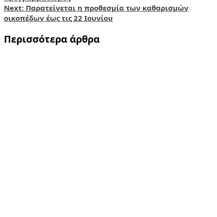
navigation
Next:
Παρατείνεται η προθεσμία των καθαρισμών
οικοπέδων έως τις 22 Ιουνίου
Περισσότερα άρθρα