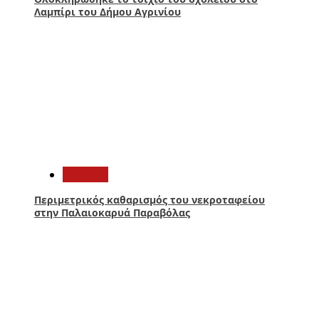
Λαμπίρι του Δήμου Αγρινίου
4
Aγρίνιο
Περιμετρικός καθαρισμός του νεκροταφείου
στην Παλαιοκαρυά Παραβόλας
5