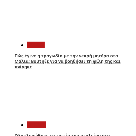
2
Ελλάδα
Πώς έγινε η τραγωδία με την νεκρή μητέρα στα
Μάλια: Βούτηξε για να βοηθήσει τη φίλη της και
πνίγηκε
3
Aγρίνιο
Ολοκληρώθηκε το τοιχίο του σχολείου στο