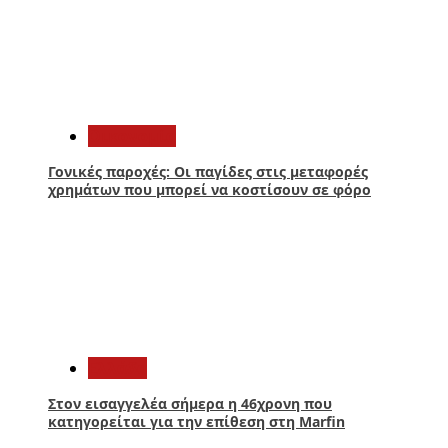
4
Οικονομία
Γονικές παροχές: Οι παγίδες στις μεταφορές
χρημάτων που μπορεί να κοστίσουν σε φόρο
5
Ελλάδα
Στον εισαγγελέα σήμερα η 46χρονη που
κατηγορείται για την επίθεση στη Marfin