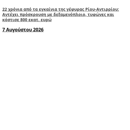
22 χρόνια από τα εγκαίνια της γέφυρας Ρίου-Αντιρρίου:
Αντέχει πρόσκρουση με δεξαμενόπλοιο, τυφώνες και
κόστισε 800 εκατ. ευρώ
7 Αυγούστου 2026