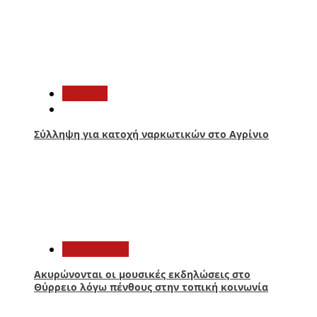
2
Aγρίνιο
Σύλληψη για κατοχή ναρκωτικών στο Αγρίνιο
3
Πολιτισμός
Ακυρώνονται οι μουσικές εκδηλώσεις στο
Θύρρειο λόγω πένθους στην τοπική κοινωνία