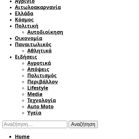
Αγρίνιο
Αιτωλοακαρνανία
Ελλάδα
Κόσμος
Πολιτική
Αυτοδιοίκηση
Οικονομία
Παναιτωλικός
Αθλητικά
Ειδήσεις
Αγροτικά
Απόψεις
Πολιτισμός
Περιβάλλον
Lifestyle
Media
Τεχνολογία
Auto Moto
Υγεία
Αναζήτηση
για:
Home