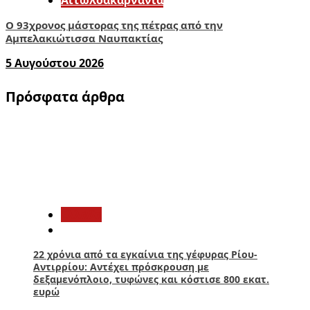
Ο 93χρονος μάστορας της πέτρας από την
Αμπελακιώτισσα Ναυπακτίας
5 Αυγούστου 2026
Πρόσφατα άρθρα
1
Ελλάδα
22 χρόνια από τα εγκαίνια της γέφυρας Ρίου-
Αντιρρίου: Αντέχει πρόσκρουση με
δεξαμενόπλοιο, τυφώνες και κόστισε 800 εκατ.
ευρώ