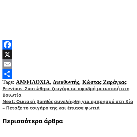
Facebook
X
Email
Tags:
ΑΜΦΙΛΟΧΙΑ
,
Διευθυντής
,
Κώστας Ζαράγκας
Share
Post
Previous:
Σκοτώθηκε ζευγάρι σε σφοδρή μετωπική στη
Βοιωτία
navigation
Next:
Oικιακή βοηθός συνελήφθη για εμπρησμό στη Χίο
– Πέταξε το τσιγάρο της και έπιασε φωτιά
Περισσότερα άρθρα