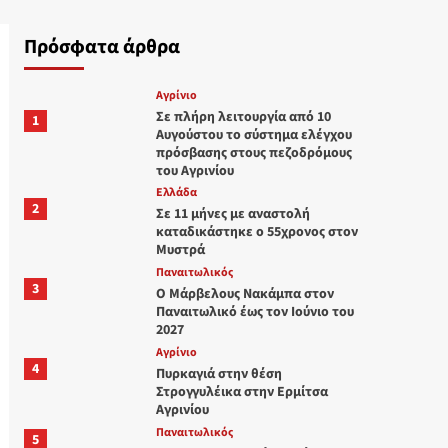
Πρόσφατα άρθρα
Aγρίνιο
Σε πλήρη λειτουργία από 10
1
Αυγούστου το σύστημα ελέγχου
πρόσβασης στους πεζοδρόμους
του Αγρινίου
Ελλάδα
2
Σε 11 μήνες με αναστολή
καταδικάστηκε ο 55χρονος στον
Μυστρά
Παναιτωλικός
3
Ο Μάρβελους Nακάμπα στον
Παναιτωλικό έως τον Ιούνιο του
2027
Aγρίνιο
4
Πυρκαγιά στην θέση
Στρογγυλέικα στην Ερμίτσα
Αγρινίου
Παναιτωλικός
5