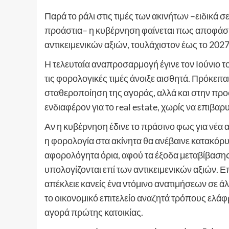
Παρά το ράλι στις τιμές των ακινήτων –ειδικά 
προάστια– η κυβέρνηση φαίνεται πως αποφάσι
αντικειμενικών αξιών, τουλάχιστον έως το 2027
Η τελευταία αναπροσαρμογή έγινε τον Ιούνιο το
τις φορολογικές τιμές άνοιξε αισθητά. Πρόκειτ
σταθεροποίηση της αγοράς, αλλά και στην προ
ενδιαφέρον για το real estate, χωρίς να επιβαρ
Αν η κυβέρνηση έδινε το πράσινο φως για νέα α
η φορολογία στα ακίνητα θα ανέβαινε κατακόρ
αφορολόγητα όρια, αφού τα έξοδα μεταβίβασης 
υπολογίζονται επί των αντικειμενικών αξιών. 
απέκλειε κανείς ένα ντόμινο ανατιμήσεων σε ά
το οικονομικό επιτελείο αναζητά τρόπους ελάφ
αγορά πρώτης κατοικίας.