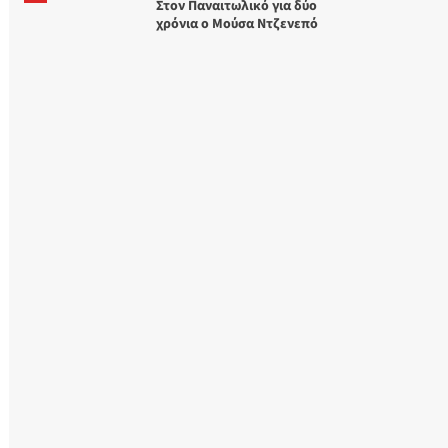
Στον Παναιτωλικό για δύο
χρόνια ο Μούσα Ντζενεπό