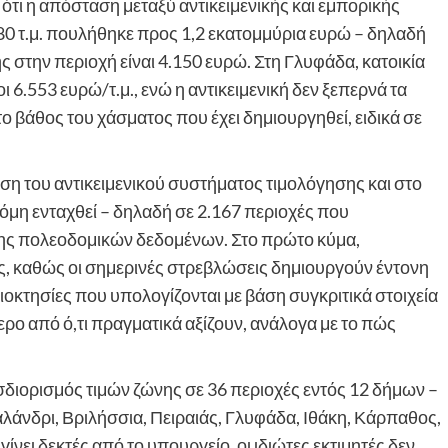
ότι η απόσταση μεταξύ αντικειμενικής και εμπορικής
 180 τ.μ. πουλήθηκε προς 1,2 εκατομμύρια ευρώ – δηλαδή
ς στην περιοχή είναι 4.150 ευρώ. Στη Γλυφάδα, κατοικία
οι 6.553 ευρώ/τ.μ., ενώ η αντικειμενική δεν ξεπερνά τα
 βάθος του χάσματος που έχει δημιουργηθεί, ειδικά σε
ση του αντικειμενικού συστήματος τιμολόγησης και στο
κόμη ενταχθεί – δηλαδή σε 2.167 περιοχές που
ης πολεοδομικών δεδομένων. Στο πρώτο κύμα,
ς, καθώς οι σημερινές στρεβλώσεις δημιουργούν έντονη
ιοκτησίες που υπολογίζονται με βάση συγκριτικά στοιχεία
ρο από ό,τι πραγματικά αξίζουν, ανάλογα με το πώς
σδιορισμός τιμών ζώνης σε 36 περιοχές εντός 12 δήμων –
λάνδρι, Βριλήσσια, Πειραιάς, Γλυφάδα, Ιθάκη, Κάρπαθος,
γίνει δεκτές από το υπουργείο, οι ιδιώτες εκτιμητές δεν