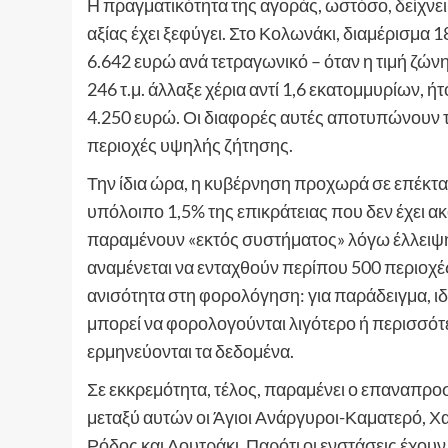
Η πραγματικότητα της αγοράς, ωστόσο, δείχνει 
αξίας έχει ξεφύγει. Στο Κολωνάκι, διαμέρισμα
6.642 ευρώ ανά τετραγωνικό – όταν η τιμή ζώνη
246 τ.μ. άλλαξε χέρια αντί 1,6 εκατομμυρίων, ήτ
4.250 ευρώ. Οι διαφορές αυτές αποτυπώνουν το
περιοχές υψηλής ζήτησης.
Την ίδια ώρα, η κυβέρνηση προχωρά σε επέκτα
υπόλοιπο 1,5% της επικράτειας που δεν έχει α
παραμένουν «εκτός συστήματος» λόγω έλλειψ
αναμένεται να ενταχθούν περίπου 500 περιοχέ
ανισότητα στη φορολόγηση: για παράδειγμα, ιδ
μπορεί να φορολογούνται λιγότερο ή περισσότε
ερμηνεύονται τα δεδομένα.
Σε εκκρεμότητα, τέλος, παραμένει ο επαναπρο
μεταξύ αυτών οι Άγιοι Ανάργυροι-Καματερό, Χα
Ρόδος και Λουτράκι. Παρότι οι ενστάσεις έχουν 