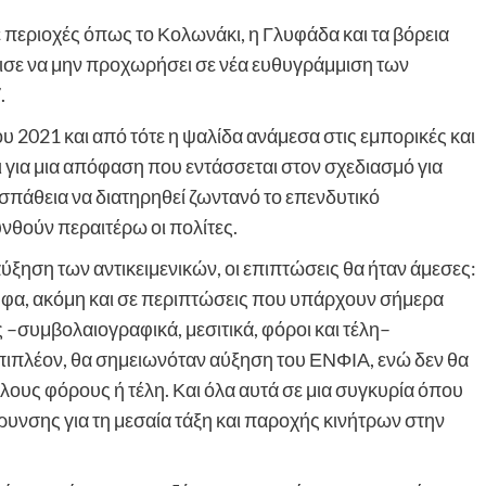
σε περιοχές όπως το Κολωνάκι, η Γλυφάδα και τα βόρεια
σε να μην προχωρήσει σε νέα ευθυγράμμιση των
.
υ 2021 και από τότε η ψαλίδα ανάμεσα στις εμπορικές και
αι για μια απόφαση που εντάσσεται στον σχεδιασμό για
σπάθεια να διατηρηθεί ζωντανό το επενδυτικό
υνθούν περαιτέρω οι πολίτες.
ύξηση των αντικειμενικών, οι επιπτώσεις θα ήταν άμεσες:
υφα, ακόμη και σε περιπτώσεις που υπάρχουν σήμερα
–συμβολαιογραφικά, μεσιτικά, φόροι και τέλη–
Επιπλέον, θα σημειωνόταν αύξηση του ΕΝΦΙΑ, ενώ δεν θα
λλους φόρους ή τέλη. Και όλα αυτά σε μια συγκυρία όπου
ρυνσης για τη μεσαία τάξη και παροχής κινήτρων στην