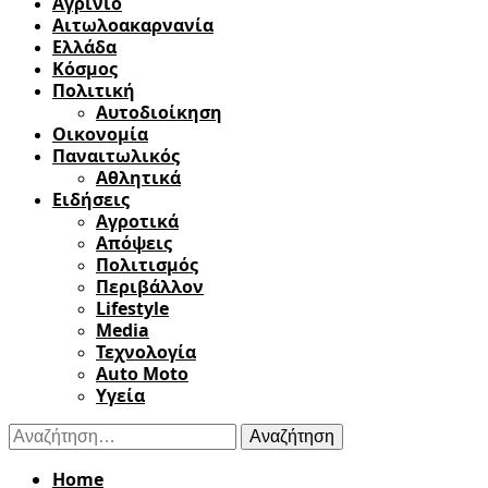
Αγρίνιο
Αιτωλοακαρνανία
Ελλάδα
Κόσμος
Πολιτική
Αυτοδιοίκηση
Οικονομία
Παναιτωλικός
Αθλητικά
Ειδήσεις
Αγροτικά
Απόψεις
Πολιτισμός
Περιβάλλον
Lifestyle
Media
Τεχνολογία
Auto Moto
Υγεία
Αναζήτηση
για:
Home