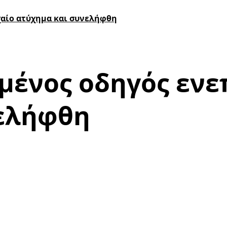
χαίο ατύχημα και συνελήφθη
μένος οδηγός ενε
νελήφθη