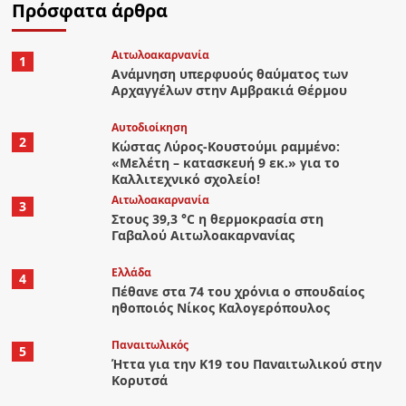
Πρόσφατα άρθρα
Αιτωλοακαρνανία
1
Ανάμνηση υπερφυούς θαύματος των
Αρχαγγέλων στην Αμβρακιά Θέρμου
Αυτοδιοίκηση
2
Κώστας Λύρος-Κουστούμι ραμμένο:
«Μελέτη – κατασκευή 9 εκ.» για το
Καλλιτεχνικό σχολείο!
Αιτωλοακαρνανία
3
Στους 39,3 °C η θερμοκρασία στη
Γαβαλού Αιτωλοακαρνανίας
Ελλάδα
4
Πέθανε στα 74 του χρόνια ο σπουδαίος
ηθοποιός Νίκος Καλογερόπουλος
Παναιτωλικός
5
Ήττα για την Κ19 του Παναιτωλικού στην
Κορυτσά