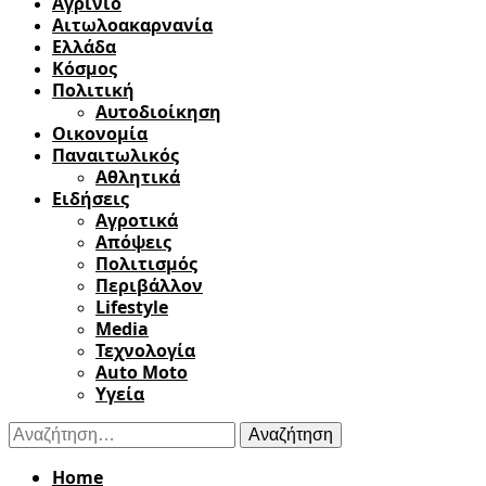
Αγρίνιο
Αιτωλοακαρνανία
Ελλάδα
Κόσμος
Πολιτική
Αυτοδιοίκηση
Οικονομία
Παναιτωλικός
Αθλητικά
Ειδήσεις
Αγροτικά
Απόψεις
Πολιτισμός
Περιβάλλον
Lifestyle
Media
Τεχνολογία
Auto Moto
Υγεία
Αναζήτηση
για:
Home