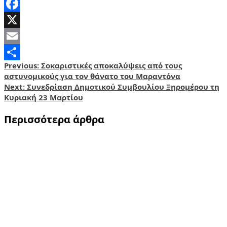
Facebook
X
Email
Post
Previous:
Σοκαριστικές αποκαλύψεις από τους
Share
αστυνομικούς για τον θάνατο του Μαραντόνα
navigation
Next:
Συνεδρίαση Δημοτικού Συμβουλίου Ξηρομέρου τη
Κυριακή 23 Μαρτίου
Περισσότερα άρθρα