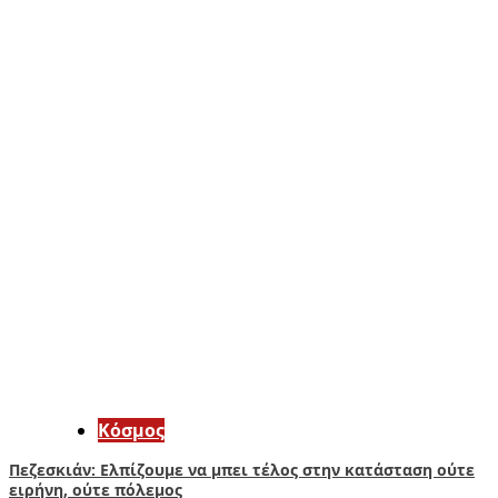
Κόσμος
Πεζεσκιάν: Ελπίζουμε να μπει τέλος στην κατάσταση ούτε
ειρήνη, ούτε πόλεμος