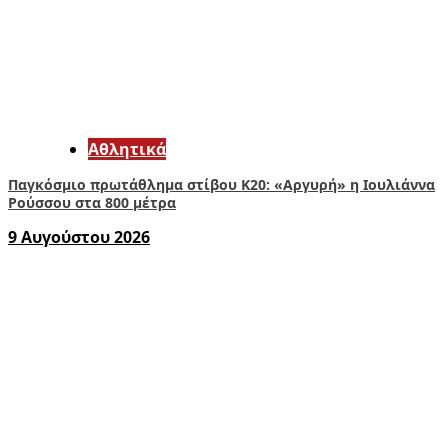
Αθλητικά
Παγκόσμιο πρωτάθλημα στίβου Κ20: «Αργυρή» η Ιουλιάννα
Ρούσσου στα 800 μέτρα
9 Αυγούστου 2026