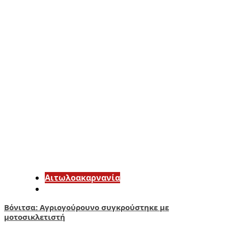
Αιτωλοακαρνανία
Βόνιτσα: Αγριογούρουνο συγκρούστηκε με
μοτοσικλετιστή