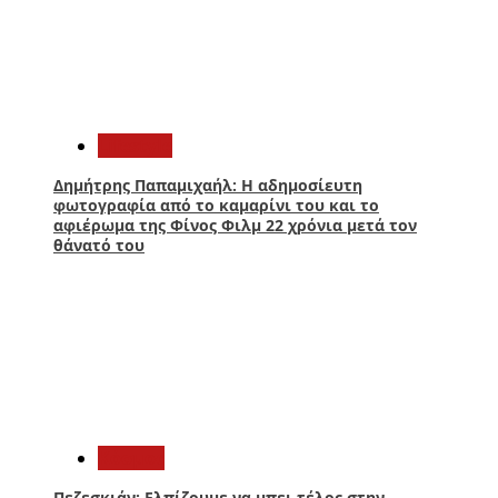
4
Lifestyle
Δημήτρης Παπαμιχαήλ: Η αδημοσίευτη
φωτογραφία από το καμαρίνι του και το
αφιέρωμα της Φίνος Φιλμ 22 χρόνια μετά τον
θάνατό του
5
Κόσμος
Πεζεσκιάν: Ελπίζουμε να μπει τέλος στην