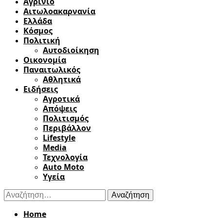
Αγρίνιο
Αιτωλοακαρνανία
Ελλάδα
Κόσμος
Πολιτική
Αυτοδιοίκηση
Οικονομία
Παναιτωλικός
Αθλητικά
Ειδήσεις
Αγροτικά
Απόψεις
Πολιτισμός
Περιβάλλον
Lifestyle
Media
Τεχνολογία
Auto Moto
Υγεία
Αναζήτηση
για:
Home