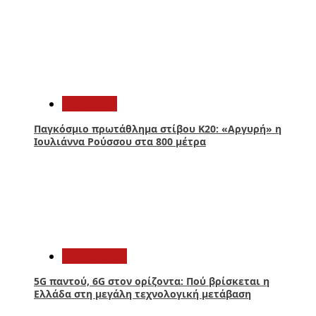
2
Αθλητικά
Παγκόσμιο πρωτάθλημα στίβου Κ20: «Αργυρή» η
Ιουλιάννα Ρούσσου στα 800 μέτρα
3
Τεχνολογία
5G παντού, 6G στον ορίζοντα: Πού βρίσκεται η
Ελλάδα στη μεγάλη τεχνολογική μετάβαση