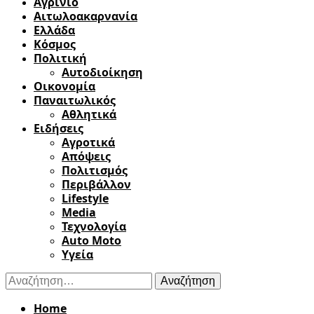
Αγρίνιο
Αιτωλοακαρνανία
Ελλάδα
Κόσμος
Πολιτική
Αυτοδιοίκηση
Οικονομία
Παναιτωλικός
Αθλητικά
Ειδήσεις
Αγροτικά
Απόψεις
Πολιτισμός
Περιβάλλον
Lifestyle
Media
Τεχνολογία
Auto Moto
Υγεία
Αναζήτηση
για:
Home