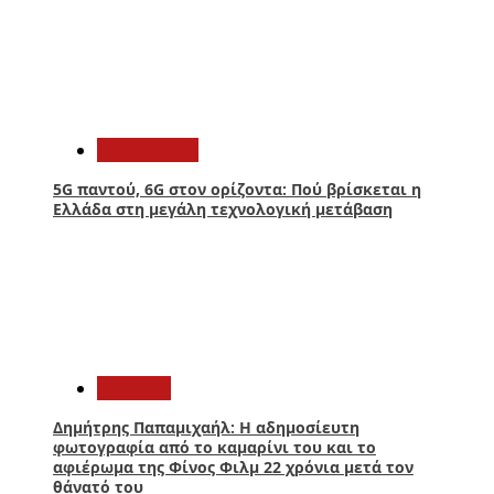
3
Τεχνολογία
5G παντού, 6G στον ορίζοντα: Πού βρίσκεται η
Ελλάδα στη μεγάλη τεχνολογική μετάβαση
4
Lifestyle
Δημήτρης Παπαμιχαήλ: Η αδημοσίευτη
φωτογραφία από το καμαρίνι του και το
αφιέρωμα της Φίνος Φιλμ 22 χρόνια μετά τον
θάνατό του