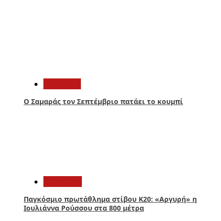
1
Πολιτική
Ο Σαμαράς τον Σεπτέμβριο πατάει το κουμπί
2
Αθλητικά
Παγκόσμιο πρωτάθλημα στίβου Κ20: «Αργυρή» η
Ιουλιάννα Ρούσσου στα 800 μέτρα