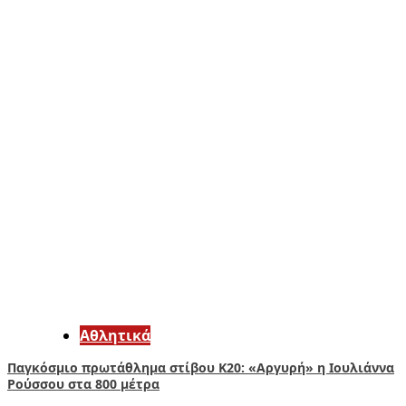
Αθλητικά
Παγκόσμιο πρωτάθλημα στίβου Κ20: «Αργυρή» η Ιουλιάννα
Ρούσσου στα 800 μέτρα