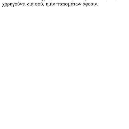
χορηγούντι δια σού, ημίν πταισμάτων άφεσιν.