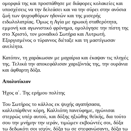
ομορφιά της και προσπάθησε με διάφορες κολακείες και
υποσχέσεις να την δελεάσει και να την σύρει στην ανόσια
ζωή των ψυχοφθόρων ηδονών και της μισερής
ειδωλολατρίας. Όμως η Αγία με ηρωική σταθερότητα,
εμμονή και αγωνιστικό φρόνημα, ομολόγησε την πίστη της
στο Χριστό, τον μοναδικό Σωτήρα και Λυτρωτή.
Εξοργισμένος ο τύραννος διέταξε και τη μαστίγωσαν
ανελέητα.
Κατόπιν, τη χαράκωσαν με μαχαίρια και έκαψαν τις πληγές
της. Τελικά την αποκεφάλισαν χαριζόντάς της, την ουράνια
και άφθαρτη δόξα.
Απολυτίκιον
Ήχος α΄. Της ερήμου πολίτης
Του Σωτήρος το κάλλος εκ ψυχής αγαπήσασα,
καλλιπάρθενε κόρη, Καλλιόπη πανεύφημε, ηγώνισαι
στερρώς υπέρ αυτού, και δόξης ηξιώθης θεϊκής, δια τούτο
σου την μνήμην την ιεράν, τιμώμεν εκβοώντές σοι, δόξα
τω δεδωκότι σοι ισχύν, δόξα τω σε στεφανώσαντι, δόξα τω