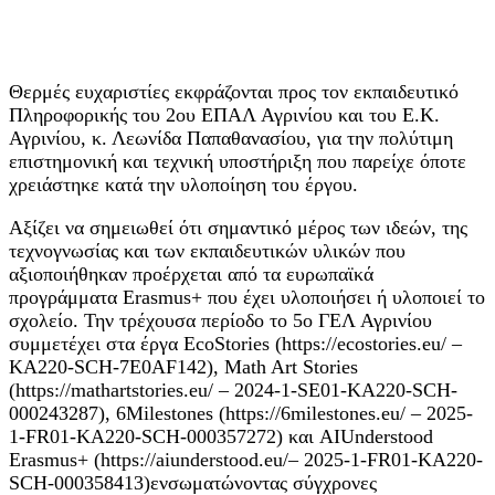
Θερμές ευχαριστίες εκφράζονται προς τον εκπαιδευτικό
Πληροφορικής του 2ου ΕΠΑΛ Αγρινίου και του Ε.Κ.
Αγρινίου, κ. Λεωνίδα Παπαθανασίου, για την πολύτιμη
επιστημονική και τεχνική υποστήριξη που παρείχε όποτε
χρειάστηκε κατά την υλοποίηση του έργου.
Αξίζει να σημειωθεί ότι σημαντικό μέρος των ιδεών, της
τεχνογνωσίας και των εκπαιδευτικών υλικών που
αξιοποιήθηκαν προέρχεται από τα ευρωπαϊκά
προγράμματα Erasmus+ που έχει υλοποιήσει ή υλοποιεί το
σχολείο. Την τρέχουσα περίοδο το 5ο ΓΕΛ Αγρινίου
συμμετέχει στα έργα EcoStories (https://ecostories.eu/ –
KA220-SCH-7E0AF142), Math Art Stories
(https://mathartstories.eu/ – 2024-1-SE01-KA220-SCH-
000243287), 6Milestones (https://6milestones.eu/ – 2025-
1-FR01-KA220-SCH-000357272) και AIUnderstood
Erasmus+ (https://aiunderstood.eu/– 2025-1-FR01-KA220-
SCH-000358413)ενσωματώνοντας σύγχρονες