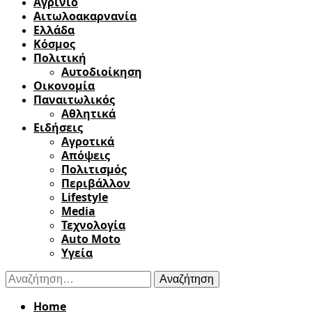
Αγρίνιο
Αιτωλοακαρνανία
Ελλάδα
Κόσμος
Πολιτική
Αυτοδιοίκηση
Οικονομία
Παναιτωλικός
Αθλητικά
Ειδήσεις
Αγροτικά
Απόψεις
Πολιτισμός
Περιβάλλον
Lifestyle
Media
Τεχνολογία
Auto Moto
Υγεία
Αναζήτηση
για:
Home