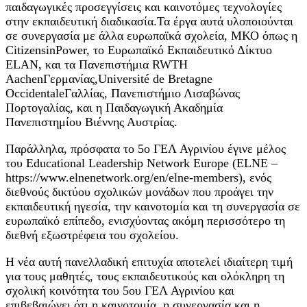
παιδαγωγικές προσεγγίσεις και καινοτόμες τεχνολογίες
στην εκπαιδευτική διαδικασία.Τα έργα αυτά υλοποιούνται
σε συνεργασία με άλλα ευρωπαϊκά σχολεία, ΜΚΟ όπως η
CitizensinPower, το Ευρωπαϊκό Εκπαιδευτικό Δίκτυο
ELAN, και τα Πανεπιστήμια RWTH
AachenΓερμανίας,Université de Bretagne
OccidentaleΓαλλίας, Πανεπιστήμιο Λισαβώνας
Πορτογαλίας, και η Παιδαγωγική Ακαδημία
Πανεπιστημίου Βιέννης Αυστρίας.
Παράλληλα, πρόσφατα το 5ο ΓΕΛ Αγρινίου έγινε μέλος
του Educational Leadership Network Europe (ELNE –
https://www.elnenetwork.org/en/elne-members), ενός
διεθνούς δικτύου σχολικών μονάδων που προάγει την
εκπαιδευτική ηγεσία, την καινοτομία και τη συνεργασία σε
ευρωπαϊκό επίπεδο, ενισχύοντας ακόμη περισσότερο τη
διεθνή εξωστρέφεια του σχολείου.
Η νέα αυτή πανελλαδική επιτυχία αποτελεί ιδιαίτερη τιμή
για τους μαθητές, τους εκπαιδευτικούς και ολόκληρη τη
σχολική κοινότητα του 5ου ΓΕΛ Αγρινίου και
επιβεβαιώνει ότι η καινοτομία, η συνεργασία και η