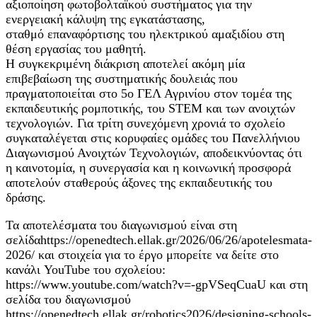
αξιοποίηση φωτοβολταϊκού συστήματος για την
ενεργειακή κάλυψη της εγκατάστασης,
σταθμό επαναφόρτισης του ηλεκτρικού αμαξιδίου στη
θέση εργασίας του μαθητή.
Η συγκεκριμένη διάκριση αποτελεί ακόμη μία
επιβεβαίωση της συστηματικής δουλειάς που
πραγματοποιείται στο 5ο ΓΕΛ Αγρινίου στον τομέα της
εκπαιδευτικής ρομποτικής, του STEM και των ανοιχτών
τεχνολογιών. Για τρίτη συνεχόμενη χρονιά το σχολείο
συγκαταλέγεται στις κορυφαίες ομάδες του Πανελλήνιου
Διαγωνισμού Ανοιχτών Τεχνολογιών, αποδεικνύοντας ότι
η καινοτομία, η συνεργασία και η κοινωνική προσφορά
αποτελούν σταθερούς άξονες της εκπαιδευτικής του
δράσης.
Τα αποτελέσματα του διαγωνισμού είναι στη
σελίδαhttps://openedtech.ellak.gr/2026/06/26/apotelesmata-
2026/ και στοιχεία για το έργο μπορείτε να δείτε στο
κανάλι YouTube του σχολείου:
https://www.youtube.com/watch?v=-gpVSeqCuaU και στη
σελίδα του διαγωνισμού
https://openedtech.ellak.gr/robotics2026/designing-schools-