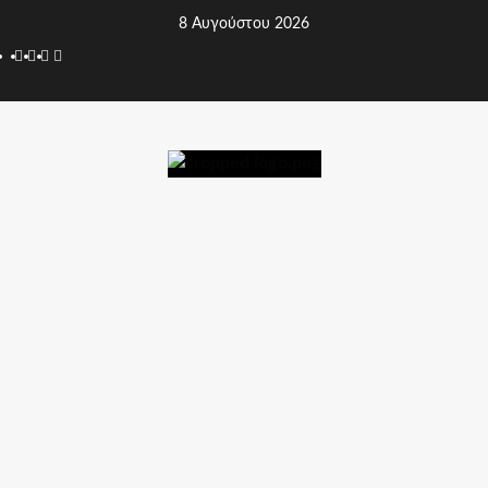
Skip
8 Αυγούστου 2026
to
Facebook
Twitter
Youtube
Instagram
content