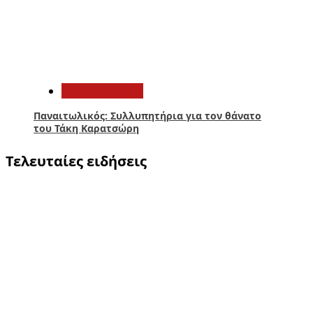
5
Παναιτωλικός
Παναιτωλικός: Συλλυπητήρια για τον θάνατο
του Τάκη Καρατσώρη
Τελευταίες ειδήσεις