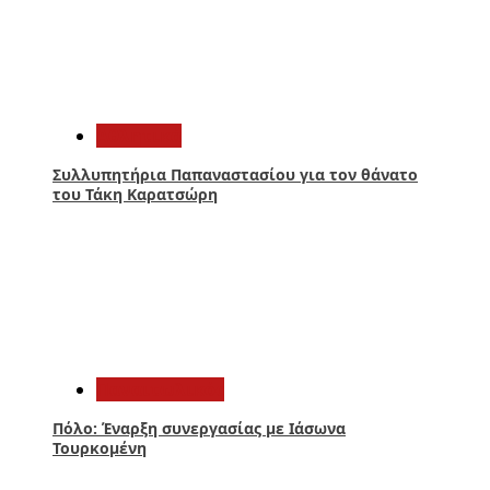
3
Αθλητικά
Συλλυπητήρια Παπαναστασίου για τον θάνατο
του Τάκη Καρατσώρη
4
Παναιτωλικός
Πόλο: Έναρξη συνεργασίας με Ιάσωνα
Τουρκομένη