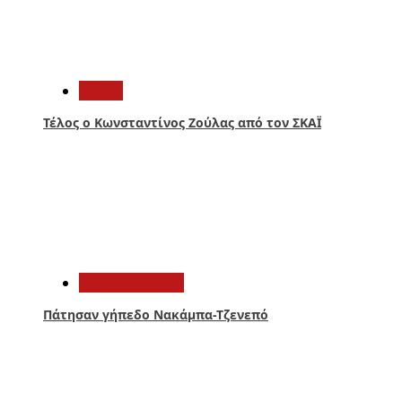
1
Media
Τέλος ο Κωνσταντίνος Ζούλας από τον ΣΚΑΪ
2
Παναιτωλικός
Πάτησαν γήπεδο Νακάμπα-Τζενεπό