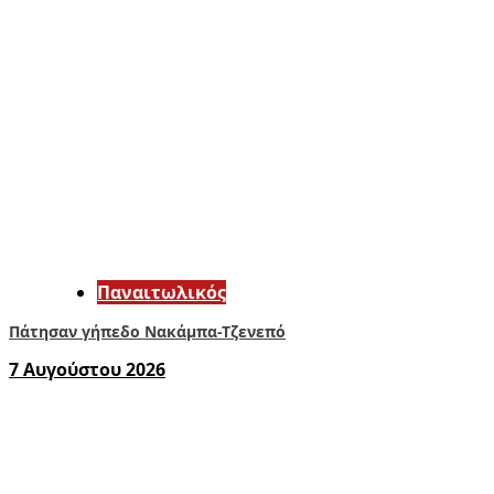
Παναιτωλικός
Πάτησαν γήπεδο Νακάμπα-Τζενεπό
7 Αυγούστου 2026