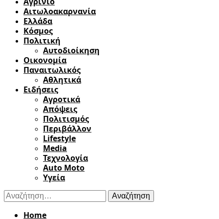
Αγρίνιο
Αιτωλοακαρνανία
Ελλάδα
Κόσμος
Πολιτική
Αυτοδιοίκηση
Οικονομία
Παναιτωλικός
Αθλητικά
Ειδήσεις
Αγροτικά
Απόψεις
Πολιτισμός
Περιβάλλον
Lifestyle
Media
Τεχνολογία
Auto Moto
Υγεία
Αναζήτηση
για:
Home