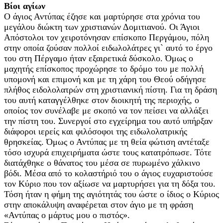
Βίοι αγίων
Ο άγιος Αντύπας έζησε και μαρτύρησε στα χρόνια του
μεγάλου διώκτη των χριστιανών Δομιτιανού. Οι Άγιοι
Απόστολοι τον χειροτόνησαν επίσκοπο Περγάμου, πόλη
στην οποία ζούσαν πολλοί ειδωλολάτρες γι` αυτό το έργο
του στη Πέργαμο ήταν εξαιρετικά δύσκολο. Όμως ο
μαχητής επίσκοπος προχώρησε το δρόμο του με πολλή
υπομονή και επιμονή και με τη χάρη του Θεού οδήγησε
πλήθος ειδολολατρών στη χριστιανική πίστη. Για τη δράση
του αυτή καταγγέλθηκε στον διοικητή της περιοχής, ο
οποίος τον συνέλαβε με σκοπό να τον πείσει να αλλάξει
την πίστη του. Συνεργοί στο εγχείρημα του αυτό υπήρξαν
διάφοροι ιερείς και φιλόσοφοι της ειδωλολατρικής
θρησκείας. Όμως ο Αντύπας με τη θεία φώτιση αντέταξε
τόσο ισχυρά επιχειρήματα ώστε τους κατατρόπωσε. Τότε
διατάχθηκε ο θάνατος του μέσα σε πυρωμένο χάλκινο
βόδι. Μέσα από το κολαστήριό του ο άγιος ευχαριστούσε
τον Κύριο που τον αξίωσε να μαρτυρήσει για τη δόξα του.
Τόση ήταν η φήμη της αγιότητάς του ώστε ο ίδιος ο Κύριος
στην αποκάλυψη αναφέρεται στον άγιο με τη φράση
«Αντύπας ο μάρτυς μου ο πιστός».