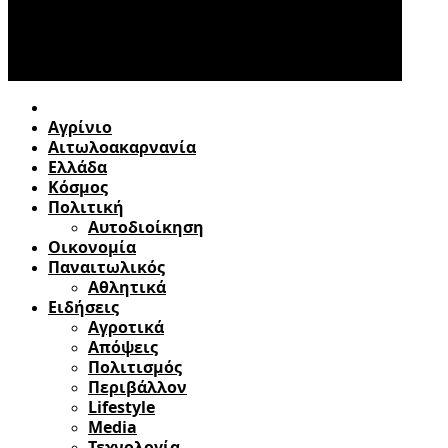
Αγρίνιο
Αιτωλοακαρνανία
Ελλάδα
Κόσμος
Πολιτική
Αυτοδιοίκηση
Οικονομία
Παναιτωλικός
Αθλητικά
Ειδήσεις
Αγροτικά
Απόψεις
Πολιτισμός
Περιβάλλον
Lifestyle
Media
Τεχνολογία