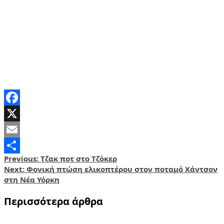
Facebook
X
Email
Post
Previous:
Τζακ ποτ στο Τζόκερ
Share
Next:
Φονική πτώση ελικοπτέρου στον ποταμό Χάντσον
navigation
στη Νέα Υόρκη
Περισσότερα άρθρα