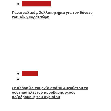
Παναιτωλικός
Παναιτωλικός: Συλλυπητήρια για τον θάνατο
του Τάκη Καρατσώρη
4
Aγρίνιο
Σε πλήρη λειτουργία από 10 Αυγούστου το
σύστημα ελέγχου πρόσβασης στους
πεζοδρόμους του Αγρινίου