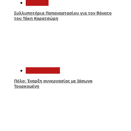
Αθλητικά
Συλλυπητήρια Παπαναστασίου για τον θάνατο
του Τάκη Καρατσώρη
2
Παναιτωλικός
Πόλο: Έναρξη συνεργασίας με Ιάσωνα
Τουρκομένη
3