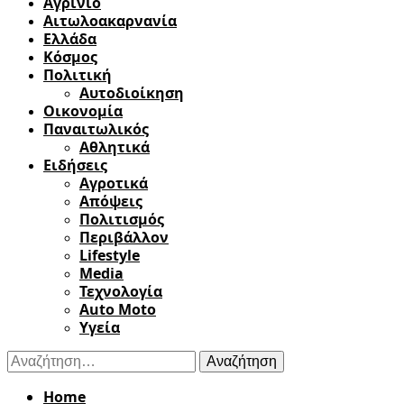
Αγρίνιο
Αιτωλοακαρνανία
Ελλάδα
Κόσμος
Πολιτική
Αυτοδιοίκηση
Οικονομία
Παναιτωλικός
Αθλητικά
Ειδήσεις
Αγροτικά
Απόψεις
Πολιτισμός
Περιβάλλον
Lifestyle
Media
Τεχνολογία
Auto Moto
Υγεία
Αναζήτηση
για:
Home