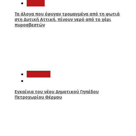
Ελλάδα
Τα άλογα που έφυγαν τρομαγμένα από τη φωτιά
στη Δυτική Αττική, πίνουν νερό από το χέρι
πυροσβεστών
2
Αθλητικά
Εγκαίνια του νέου Δημοτικού Γηπέδου
Πετροχωρίου Θέρμου
3