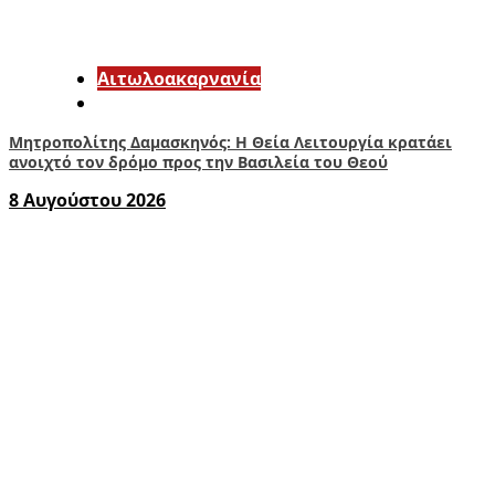
Αιτωλοακαρνανία
Μητροπολίτης Δαμασκηνός: Η Θεία Λειτουργία κρατάει
ανοιχτό τον δρόμο προς την Βασιλεία του Θεού
8 Αυγούστου 2026