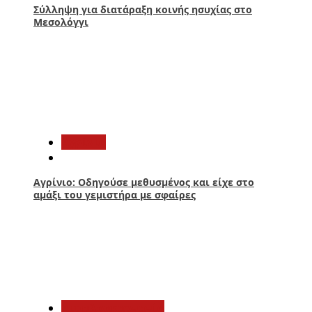
Σύλληψη για διατάραξη κοινής ησυχίας στο
Μεσολόγγι
4
Aγρίνιο
Αγρίνιο: Οδηγούσε μεθυσμένος και είχε στο
αμάξι του γεμιστήρα με σφαίρες
5
Αιτωλοακαρνανία