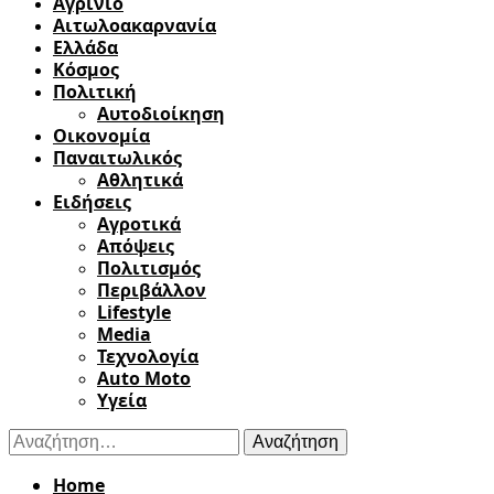
Αγρίνιο
Αιτωλοακαρνανία
Ελλάδα
Κόσμος
Πολιτική
Αυτοδιοίκηση
Οικονομία
Παναιτωλικός
Αθλητικά
Ειδήσεις
Αγροτικά
Απόψεις
Πολιτισμός
Περιβάλλον
Lifestyle
Media
Τεχνολογία
Auto Moto
Υγεία
Αναζήτηση
για:
Home