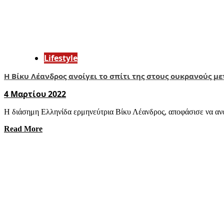
Lifestyle
Η Βίκυ Λέανδρος ανοίγει το σπίτι της στους ουκρανούς μ
4 Μαρτίου 2022
Η διάσημη Ελληνίδα ερμηνεύτρια Βίκυ Λέανδρος, αποφάσισε να ανοίξε
Read More