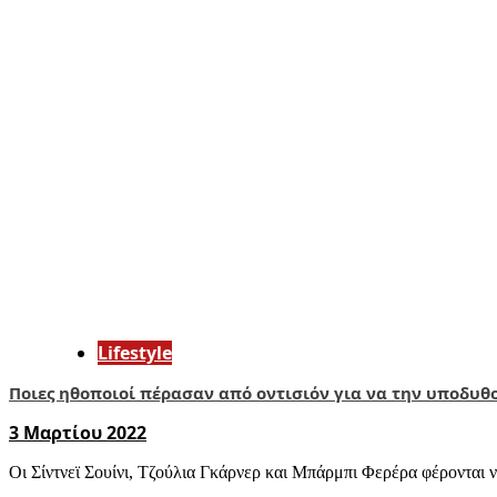
Lifestyle
Ποιες ηθοποιοί πέρασαν από οντισιόν για να την υποδυθ
3 Μαρτίου 2022
Οι Σίντνεϊ Σουίνι, Τζούλια Γκάρνερ και Μπάρμπι Φερέρα φέρονται ν