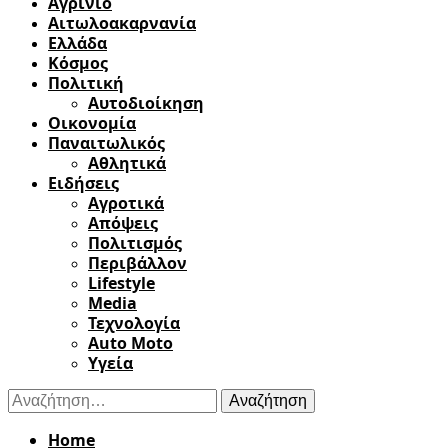
Αγρίνιο
Αιτωλοακαρνανία
Ελλάδα
Κόσμος
Πολιτική
Αυτοδιοίκηση
Οικονομία
Παναιτωλικός
Αθλητικά
Ειδήσεις
Αγροτικά
Απόψεις
Πολιτισμός
Περιβάλλον
Lifestyle
Media
Τεχνολογία
Auto Moto
Υγεία
Αναζήτηση
για:
Home