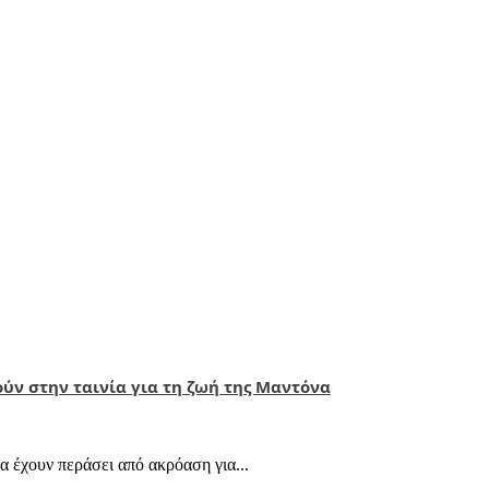
ούν στην ταινία για τη ζωή της Μαντόνα
α έχουν περάσει από ακρόαση για...