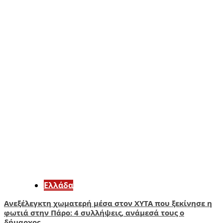
Ελλάδα
Ανεξέλεγκτη χωματερή μέσα στον ΧΥΤΑ που ξεκίνησε η
φωτιά στην Πάρο: 4 συλλήψεις, ανάμεσά τους ο
δήμαρχος