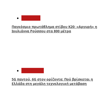
2
Αθλητικά
Παγκόσμιο πρωτάθλημα στίβου Κ20: «Αργυρή» η
Ιουλιάννα Ρούσσου στα 800 μέτρα
3
Τεχνολογία
5G παντού, 6G στον ορίζοντα: Πού βρίσκεται η
Ελλάδα στη μεγάλη τεχνολογική μετάβαση