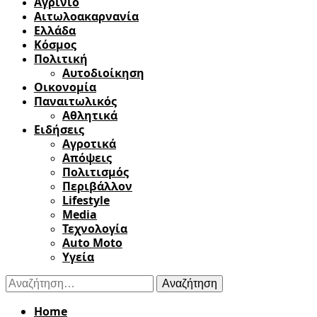
Αγρίνιο
Αιτωλοακαρνανία
Ελλάδα
Κόσμος
Πολιτική
Αυτοδιοίκηση
Οικονομία
Παναιτωλικός
Αθλητικά
Ειδήσεις
Αγροτικά
Απόψεις
Πολιτισμός
Περιβάλλον
Lifestyle
Media
Τεχνολογία
Auto Moto
Υγεία
Αναζήτηση
για:
Home