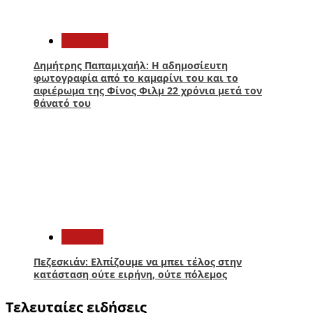
4
Lifestyle
Δημήτρης Παπαμιχαήλ: Η αδημοσίευτη
φωτογραφία από το καμαρίνι του και το
αφιέρωμα της Φίνος Φιλμ 22 χρόνια μετά τον
θάνατό του
5
Κόσμος
Πεζεσκιάν: Ελπίζουμε να μπει τέλος στην
κατάσταση ούτε ειρήνη, ούτε πόλεμος
Τελευταίες ειδήσεις