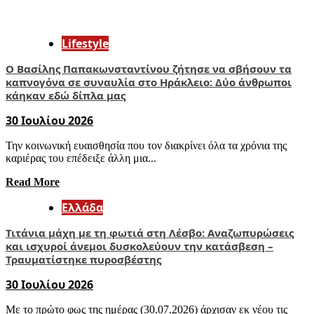
Lifestyle
Ο Βασίλης Παπακωνσταντίνου ζήτησε να σβήσουν τα
καπνογόνα σε συναυλία στο Ηράκλειο: Δύο άνθρωποι
κάηκαν εδώ δίπλα μας
30 Ιουλίου 2026
Την κοινωνική ευαισθησία που τον διακρίνει όλα τα χρόνια της
καριέρας του επέδειξε άλλη μια...
Read More
Ελλάδα
Τιτάνια μάχη με τη φωτιά στη Λέσβο: Αναζωπυρώσεις
και ισχυροί άνεμοι δυσκολεύουν την κατάσβεση –
Τραυματίστηκε πυροσβέστης
30 Ιουλίου 2026
Με το πρώτο φως της ημέρας (30.07.2026) άρχισαν εκ νέου τις